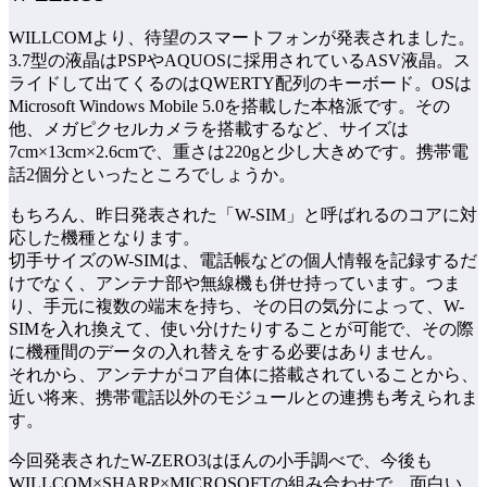
WILLCOMより、待望のスマートフォンが発表されました。
3.7型の液晶はPSPやAQUOSに採用されているASV液晶。ス
ライドして出てくるのはQWERTY配列のキーボード。OSは
Microsoft Windows Mobile 5.0を搭載した本格派です。その
他、メガピクセルカメラを搭載するなど、サイズは
7cm×13cm×2.6cmで、重さは220gと少し大きめです。携帯電
話2個分といったところでしょうか。
もちろん、昨日発表された「W-SIM」と呼ばれるのコアに対
応した機種となります。
切手サイズのW-SIMは、電話帳などの個人情報を記録するだ
けでなく、アンテナ部や無線機も併せ持っています。つま
り、手元に複数の端末を持ち、その日の気分によって、W-
SIMを入れ換えて、使い分けたりすることが可能で、その際
に機種間のデータの入れ替えをする必要はありません。
それから、アンテナがコア自体に搭載されていることから、
近い将来、携帯電話以外のモジュールとの連携も考えられま
す。
今回発表されたW-ZERO3はほんの小手調べで、今後も
WILLCOM×SHARP×MICROSOFTの組み合わせで、面白い