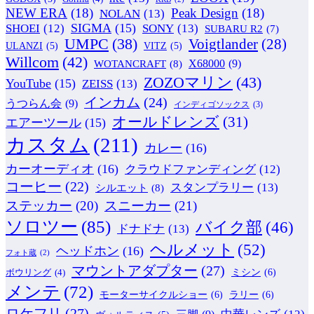
NEW ERA
(18)
Peak Design
(18)
NOLAN
(13)
SIGMA
(15)
SONY
(13)
SHOEI
(12)
SUBARU R2
(7)
UMPC
(38)
Voigtlander
(28)
ULANZI
(5)
VITZ
(5)
Willcom
(42)
WOTANCRAFT
(8)
X68000
(9)
ZOZOマリン
(43)
YouTube
(15)
ZEISS
(13)
インカム
(24)
うつらん会
(9)
インディゴソックス
(3)
オールドレンズ
(31)
エアーツール
(15)
カスタム
(211)
カレー
(16)
カーオーディオ
(16)
クラウドファンディング
(12)
コーヒー
(22)
スタンプラリー
(13)
シルエット
(8)
ステッカー
(20)
スニーカー
(21)
ソロツー
(85)
バイク部
(46)
ドナドナ
(13)
ヘルメット
(52)
ヘッドホン
(16)
フォト蔵
(2)
マウントアダプター
(27)
ミシン
(6)
ボウリング
(4)
メンテ
(72)
モーターサイクルショー
(6)
ラリー
(6)
ロケフリ
(27)