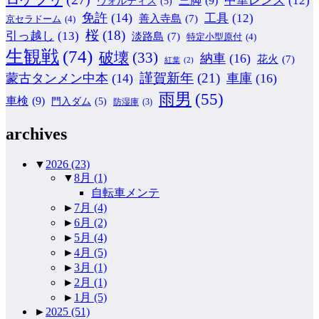
中華レンズ
(12)
三脚
(9)
ヴォルティス
(5)
免許
(14)
工具
(12)
善入寺島
(7)
京セラドーム
(4)
桜
(18)
引っ越し
(13)
淡路島
(7)
特定小型原付
(4)
生観戦
(74)
破壊
(33)
納車
(16)
花火
(7)
紅葉
(2)
謹賀新年
(21)
蒙古タンメン中本
(14)
車庫
(16)
雨男
(55)
車検
(9)
門入ダム
(5)
防湿庫
(3)
archives
▼
2026
(23)
▼
8月
(1)
自転車メンテ
►
7月
(4)
►
6月
(2)
►
5月
(4)
►
4月
(5)
►
3月
(1)
►
2月
(1)
►
1月
(5)
►
2025
(51)