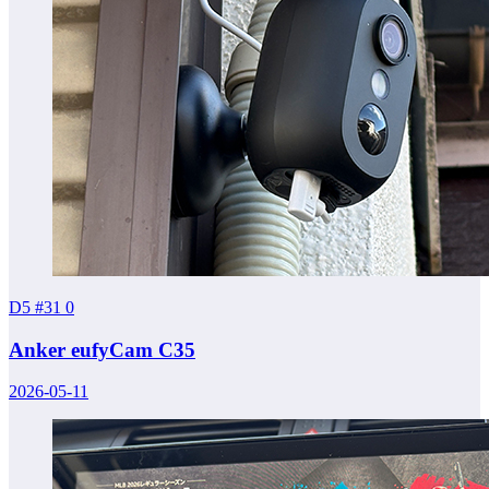
D5 #31
0
Anker eufyCam C35
2026-05-11