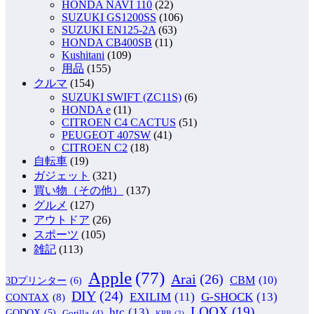
HONDA NAVI 110
(22)
SUZUKI GS1200SS
(106)
SUZUKI EN125-2A
(63)
HONDA CB400SB
(11)
Kushitani
(109)
用品
(155)
クルマ
(154)
SUZUKI SWIFT (ZC11S)
(6)
HONDA e
(11)
CITROEN C4 CACTUS
(51)
PEUGEOT 407SW
(41)
CITROEN C2
(18)
自転車
(19)
ガジェット
(321)
買い物（その他）
(137)
グルメ
(127)
アウトドア
(26)
スポーツ
(105)
雑記
(113)
Apple
(77)
Arai
(26)
CBM
(10)
3Dプリンター
(6)
DIY
(24)
G-SHOCK
(13)
EXILIM
(11)
CONTAX
(8)
LOOX
(19)
htc
(13)
GODOX
(5)
Gorilla
(4)
KRB
(2)