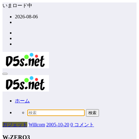
コ
いまロード中
ン
2026-08-06
テ
ン
ツ
へ
ス
キ
ッ
プ
ホーム
ガジェット
Willcom
2005-10-20
0 コメント
W-ZERO3