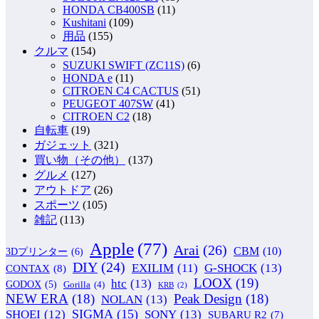
HONDA CB400SB
(11)
Kushitani
(109)
用品
(155)
クルマ
(154)
SUZUKI SWIFT (ZC11S)
(6)
HONDA e
(11)
CITROEN C4 CACTUS
(51)
PEUGEOT 407SW
(41)
CITROEN C2
(18)
自転車
(19)
ガジェット
(321)
買い物（その他）
(137)
グルメ
(127)
アウトドア
(26)
スポーツ
(105)
雑記
(113)
Apple
(77)
Arai
(26)
CBM
(10)
3Dプリンター
(6)
DIY
(24)
G-SHOCK
(13)
EXILIM
(11)
CONTAX
(8)
LOOX
(19)
htc
(13)
GODOX
(5)
Gorilla
(4)
KRB
(2)
NEW ERA
(18)
Peak Design
(18)
NOLAN
(13)
SIGMA
(15)
SONY
(13)
SHOEI
(12)
SUBARU R2
(7)