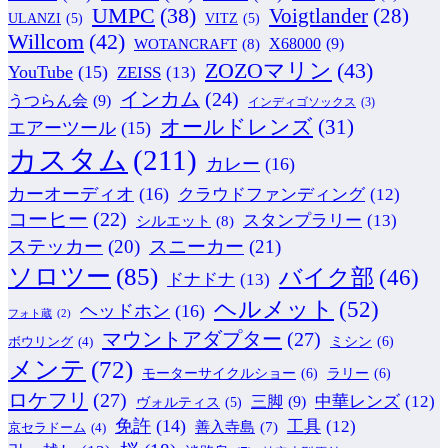
UMPC
(38)
Voigtlander
(28)
ULANZI
(5)
VITZ
(5)
Willcom
(42)
WOTANCRAFT
(8)
X68000
(9)
ZOZOマリン
(43)
YouTube
(15)
ZEISS
(13)
インカム
(24)
うつらん会
(9)
インディゴソックス
(3)
オールドレンズ
(31)
エアーツール
(15)
カスタム
(211)
カレー
(16)
カーオーディオ
(16)
クラウドファンディング
(12)
コーヒー
(22)
スタンプラリー
(13)
シルエット
(8)
ステッカー
(20)
スニーカー
(21)
ソロツー
(85)
バイク部
(46)
ドナドナ
(13)
ヘルメット
(52)
ヘッドホン
(16)
フォト蔵
(2)
マウントアダプター
(27)
ミシン
(6)
ボウリング
(4)
メンテ
(72)
モーターサイクルショー
(6)
ラリー
(6)
ロケフリ
(27)
中華レンズ
(12)
三脚
(9)
ヴォルティス
(5)
免許
(14)
工具
(12)
善入寺島
(7)
京セラドーム
(4)