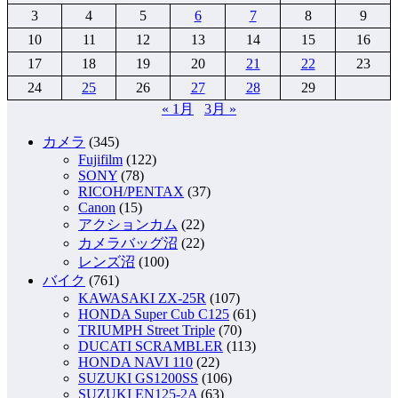
3
4
5
6
7
8
9
10
11
12
13
14
15
16
17
18
19
20
21
22
23
24
25
26
27
28
29
« 1月
3月 »
カメラ
(345)
Fujifilm
(122)
SONY
(78)
RICOH/PENTAX
(37)
Canon
(15)
アクションカム
(22)
カメラバッグ沼
(22)
レンズ沼
(100)
バイク
(761)
KAWASAKI ZX-25R
(107)
HONDA Super Cub C125
(61)
TRIUMPH Street Triple
(70)
DUCATI SCRAMBLER
(113)
HONDA NAVI 110
(22)
SUZUKI GS1200SS
(106)
SUZUKI EN125-2A
(63)