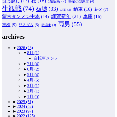
桜
(18)
引っ越し
(13)
淡路島
(7)
特定小型原付
(4)
生観戦
(74)
破壊
(33)
納車
(16)
花火
(7)
紅葉
(2)
謹賀新年
(21)
蒙古タンメン中本
(14)
車庫
(16)
雨男
(55)
車検
(9)
門入ダム
(5)
防湿庫
(3)
archives
▼
2026
(23)
▼
8月
(1)
自転車メンテ
►
7月
(4)
►
6月
(2)
►
5月
(4)
►
4月
(5)
►
3月
(1)
►
2月
(1)
►
1月
(5)
►
2025
(51)
►
2024
(52)
►
2023
(97)
►
2022
(125)