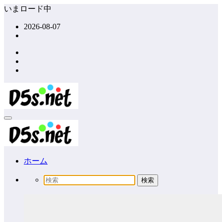
コ
いまロード中
ン
2026-08-07
テ
ン
ツ
へ
ス
キ
ッ
プ
ホーム