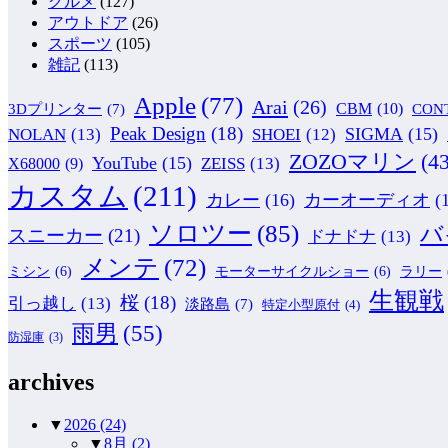
グルメ
(127)
アウトドア
(26)
スポーツ
(105)
雑記
(113)
Apple
(77)
Arai
(26)
CBM
(10)
CON
3Dプリンター
(7)
Peak Design
(18)
NOLAN
(13)
SIGMA
(15)
SHOEI
(12)
ZOZOマリン
(43
YouTube
(15)
ZEISS
(13)
X68000
(9)
カスタム
(211)
カレー
(16)
カーオーディオ
(
ソロツー
(85)
バ
スニーカー
(21)
ドナドナ
(13)
メンテ
(72)
ミシン
(6)
モーターサイクルショー
(6)
ラリー
生観戦
桜
(18)
引っ越し
(13)
淡路島
(7)
特定小型原付
(4)
雨男
(55)
防湿庫
(3)
archives
▼
2026
(24)
▼
8月
(2)