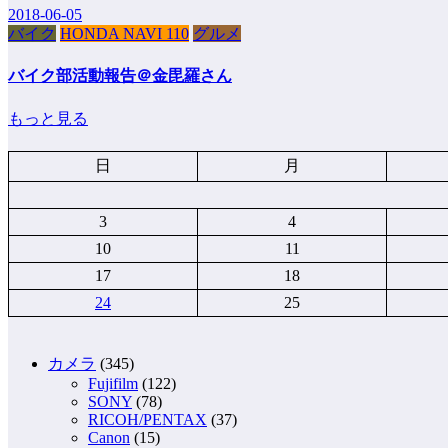
2018-06-05
バイク
HONDA NAVI 110
グルメ
バイク部活動報告＠金毘羅さん
もっと見る
日
月
3
4
10
11
17
18
24
25
カメラ
(345)
Fujifilm
(122)
SONY
(78)
RICOH/PENTAX
(37)
Canon
(15)