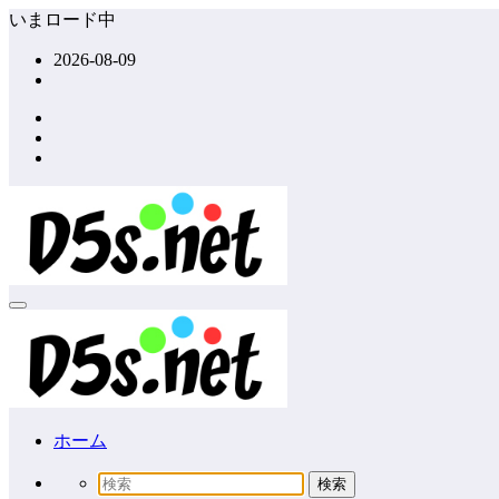
コ
いまロード中
ン
2026-08-09
テ
ン
ツ
へ
ス
キ
ッ
プ
ホーム