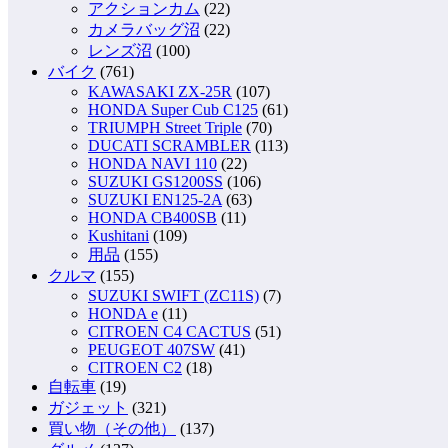
アクションカム
(22)
カメラバッグ沼
(22)
レンズ沼
(100)
バイク
(761)
KAWASAKI ZX-25R
(107)
HONDA Super Cub C125
(61)
TRIUMPH Street Triple
(70)
DUCATI SCRAMBLER
(113)
HONDA NAVI 110
(22)
SUZUKI GS1200SS
(106)
SUZUKI EN125-2A
(63)
HONDA CB400SB
(11)
Kushitani
(109)
用品
(155)
クルマ
(155)
SUZUKI SWIFT (ZC11S)
(7)
HONDA e
(11)
CITROEN C4 CACTUS
(51)
PEUGEOT 407SW
(41)
CITROEN C2
(18)
自転車
(19)
ガジェット
(321)
買い物（その他）
(137)