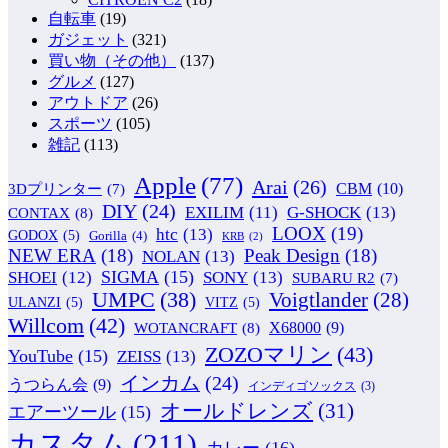
自転車
(19)
ガジェット
(321)
買い物（その他）
(137)
グルメ
(127)
アウトドア
(26)
スポーツ
(105)
雑記
(113)
Apple
(77)
Arai
(26)
CBM
(10)
3Dプリンター
(7)
DIY
(24)
G-SHOCK
(13)
EXILIM
(11)
CONTAX
(8)
LOOX
(19)
htc
(13)
GODOX
(5)
Gorilla
(4)
KRB
(2)
NEW ERA
(18)
Peak Design
(18)
NOLAN
(13)
SIGMA
(15)
SONY
(13)
SHOEI
(12)
SUBARU R2
(7)
UMPC
(38)
Voigtlander
(28)
ULANZI
(5)
VITZ
(5)
Willcom
(42)
WOTANCRAFT
(8)
X68000
(9)
ZOZOマリン
(43)
YouTube
(15)
ZEISS
(13)
インカム
(24)
うつらん会
(9)
インディゴソックス
(3)
オールドレンズ
(31)
エアーツール
(15)
カスタム
(211)
カレー
(16)