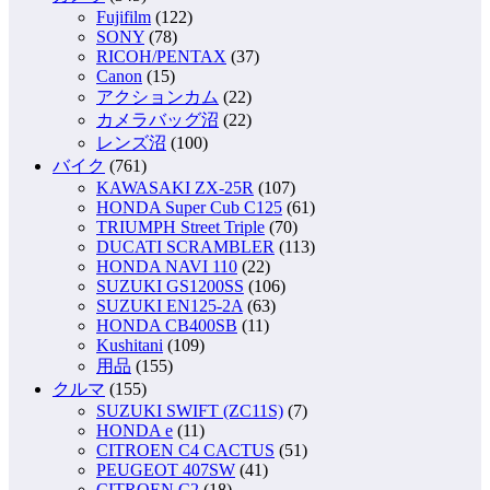
Fujifilm
(122)
SONY
(78)
RICOH/PENTAX
(37)
Canon
(15)
アクションカム
(22)
カメラバッグ沼
(22)
レンズ沼
(100)
バイク
(761)
KAWASAKI ZX-25R
(107)
HONDA Super Cub C125
(61)
TRIUMPH Street Triple
(70)
DUCATI SCRAMBLER
(113)
HONDA NAVI 110
(22)
SUZUKI GS1200SS
(106)
SUZUKI EN125-2A
(63)
HONDA CB400SB
(11)
Kushitani
(109)
用品
(155)
クルマ
(155)
SUZUKI SWIFT (ZC11S)
(7)
HONDA e
(11)
CITROEN C4 CACTUS
(51)
PEUGEOT 407SW
(41)
CITROEN C2
(18)