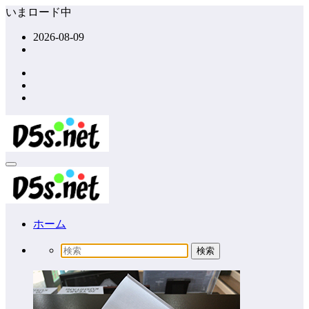
コ
いまロード中
ン
2026-08-09
テ
ン
ツ
へ
ス
キ
ッ
プ
ホーム