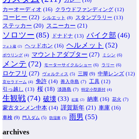
カーオーディオ
(16)
クラウドファンディング
(12)
コーヒー
(22)
スタンプラリー
(13)
シルエット
(8)
ステッカー
(20)
スニーカー
(21)
ソロツー
(85)
バイク部
(46)
ドナドナ
(13)
ヘルメット
(52)
ヘッドホン
(16)
フォト蔵
(2)
マウントアダプター
(27)
ミシン
(6)
ボウリング
(4)
メンテ
(72)
モーターサイクルショー
(6)
ラリー
(6)
ロケフリ
(27)
中華レンズ
(12)
三脚
(9)
ヴォルティス
(5)
免許
(14)
工具
(12)
善入寺島
(7)
京セラドーム
(4)
桜
(18)
引っ越し
(13)
淡路島
(7)
特定小型原付
(4)
生観戦
(74)
破壊
(33)
納車
(16)
花火
(7)
紅葉
(2)
謹賀新年
(21)
蒙古タンメン中本
(14)
車庫
(16)
雨男
(55)
車検
(9)
門入ダム
(5)
防湿庫
(3)
archives