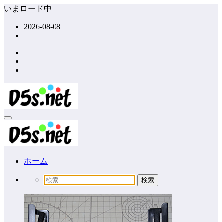
コ
いまロード中
ン
2026-08-08
テ
ン
ツ
へ
ス
キ
ッ
プ
ホーム