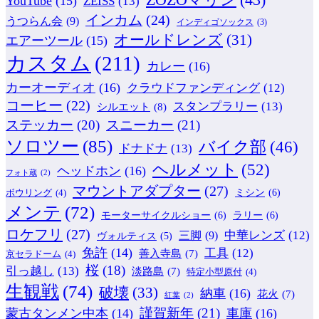
YouTube
(15)
ZEISS
(13)
インカム
(24)
うつらん会
(9)
インディゴソックス
(3)
オールドレンズ
(31)
エアーツール
(15)
カスタム
(211)
カレー
(16)
カーオーディオ
(16)
クラウドファンディング
(12)
コーヒー
(22)
スタンプラリー
(13)
シルエット
(8)
ステッカー
(20)
スニーカー
(21)
ソロツー
(85)
バイク部
(46)
ドナドナ
(13)
ヘルメット
(52)
ヘッドホン
(16)
フォト蔵
(2)
マウントアダプター
(27)
ミシン
(6)
ボウリング
(4)
メンテ
(72)
モーターサイクルショー
(6)
ラリー
(6)
ロケフリ
(27)
中華レンズ
(12)
三脚
(9)
ヴォルティス
(5)
免許
(14)
工具
(12)
善入寺島
(7)
京セラドーム
(4)
桜
(18)
引っ越し
(13)
淡路島
(7)
特定小型原付
(4)
生観戦
(74)
破壊
(33)
納車
(16)
花火
(7)
紅葉
(2)
謹賀新年
(21)
蒙古タンメン中本
(14)
車庫
(16)