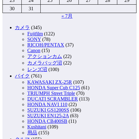
23
24
25
26
27
28
29
送
30
31
り
« 7月
カメラ
(345)
Fujifilm
(122)
SONY
(78)
RICOH/PENTAX
(37)
Canon
(15)
アクションカム
(22)
カメラバッグ沼
(22)
レンズ沼
(100)
バイク
(761)
KAWASAKI ZX-25R
(107)
HONDA Super Cub C125
(61)
TRIUMPH Street Triple
(70)
DUCATI SCRAMBLER
(113)
HONDA NAVI 110
(22)
SUZUKI GS1200SS
(106)
SUZUKI EN125-2A
(63)
HONDA CB400SB
(11)
Kushitani
(109)
用品
(155)