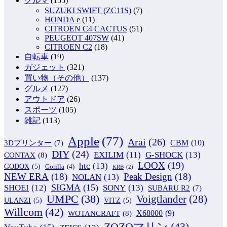
クルマ
(155)
SUZUKI SWIFT (ZC11S)
(7)
HONDA e
(11)
CITROEN C4 CACTUS
(51)
PEUGEOT 407SW
(41)
CITROEN C2
(18)
自転車
(19)
ガジェット
(321)
買い物（その他）
(137)
グルメ
(127)
アウトドア
(26)
スポーツ
(105)
雑記
(113)
Apple
(77)
Arai
(26)
CBM
(10)
3Dプリンター
(7)
DIY
(24)
G-SHOCK
(13)
EXILIM
(11)
CONTAX
(8)
LOOX
(19)
htc
(13)
GODOX
(5)
Gorilla
(4)
KRB
(2)
NEW ERA
(18)
Peak Design
(18)
NOLAN
(13)
SIGMA
(15)
SONY
(13)
SHOEI
(12)
SUBARU R2
(7)
UMPC
(38)
Voigtlander
(28)
ULANZI
(5)
VITZ
(5)
Willcom
(42)
WOTANCRAFT
(8)
X68000
(9)
ZOZOマリン
(43)