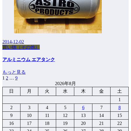
2014-12-02
買い物（その他）
アルミニウム エアタンク
もっと見る
1
2
…
9
投
2026年8月
稿
日
月
火
水
木
金
土
の
1
ペ
2
3
4
5
6
7
8
9
10
11
12
13
14
15
ー
16
17
18
19
20
21
22
ジ