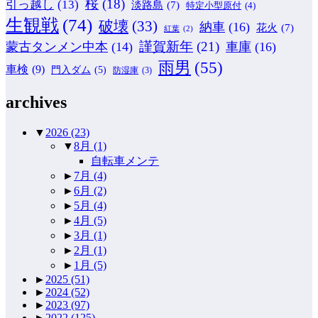
桜
(18)
引っ越し
(13)
淡路島
(7)
特定小型原付
(4)
生観戦
(74)
破壊
(33)
納車
(16)
花火
(7)
紅葉
(2)
謹賀新年
(21)
蒙古タンメン中本
(14)
車庫
(16)
雨男
(55)
車検
(9)
門入ダム
(5)
防湿庫
(3)
archives
▼
2026
(23)
▼
8月
(1)
自転車メンテ
►
7月
(4)
►
6月
(2)
►
5月
(4)
►
4月
(5)
►
3月
(1)
►
2月
(1)
►
1月
(5)
►
2025
(51)
►
2024
(52)
►
2023
(97)
►
2022
(125)