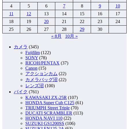
4
5
6
7
8
9
10
11
12
13
14
15
16
17
18
19
20
21
22
23
24
25
26
27
28
29
30
« 8月
10月 »
カメラ
(345)
Fujifilm
(122)
SONY
(78)
RICOH/PENTAX
(37)
Canon
(15)
アクションカム
(22)
カメラバッグ沼
(22)
レンズ沼
(100)
バイク
(761)
KAWASAKI ZX-25R
(107)
HONDA Super Cub C125
(61)
TRIUMPH Street Triple
(70)
DUCATI SCRAMBLER
(113)
HONDA NAVI 110
(22)
SUZUKI GS1200SS
(106)
SUZUKI EN125-2A
(63)