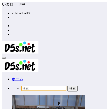
コ
いまロード中
ン
2026-08-08
テ
ン
ツ
へ
ス
キ
ッ
プ
ホーム