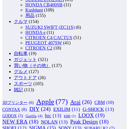
HONDA CB400SB
(11)
Kushitani
(109)
用品
(155)
クルマ
(154)
SUZUKI SWIFT (ZC11S)
(6)
HONDA e
(11)
CITROEN C4 CACTUS
(51)
PEUGEOT 407SW
(41)
CITROEN C2
(18)
自転車
(19)
ガジェット
(321)
買い物（その他）
(137)
グルメ
(127)
アウトドア
(26)
スポーツ
(105)
雑記
(113)
Apple
(77)
Arai
(26)
CBM
(10)
3Dプリンター
(6)
DIY
(24)
G-SHOCK
(13)
EXILIM
(11)
CONTAX
(8)
LOOX
(19)
htc
(13)
GODOX
(5)
Gorilla
(4)
KRB
(2)
NEW ERA
(18)
Peak Design
(18)
NOLAN
(13)
SIGMA
(15)
SONY
(13)
SHOEI
(12)
SUBARU R2
(7)