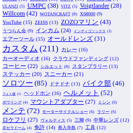
UMPC
(38)
Voigtlander
(28)
ULANZI
(5)
VITZ
(5)
Willcom
(42)
WOTANCRAFT
(8)
X68000
(9)
ZOZOマリン
(43)
YouTube
(15)
ZEISS
(13)
インカム
(24)
うつらん会
(9)
インディゴソックス
(3)
オールドレンズ
(31)
エアーツール
(15)
カスタム
(211)
カレー
(16)
カーオーディオ
(16)
クラウドファンディング
(12)
コーヒー
(22)
スタンプラリー
(13)
シルエット
(8)
ステッカー
(20)
スニーカー
(21)
ソロツー
(85)
バイク部
(46)
ドナドナ
(13)
ヘルメット
(52)
ヘッドホン
(16)
フォト蔵
(2)
マウントアダプター
(27)
ミシン
(6)
ボウリング
(4)
メンテ
(72)
モーターサイクルショー
(6)
ラリー
(6)
ロケフリ
(27)
中華レンズ
(12)
三脚
(9)
ヴォルティス
(5)
免許
(14)
工具
(12)
善入寺島
(7)
京セラドーム
(4)