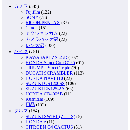
カメラ
(345)
Fujifilm
(122)
SONY
(78)
RICOH/PENTAX
(37)
Canon
(15)
アクションカム
(22)
カメラバッグ沼
(22)
レンズ沼
(100)
バイク
(761)
KAWASAKI ZX-25R
(107)
HONDA Super Cub C125
(61)
TRIUMPH Street Triple
(70)
DUCATI SCRAMBLER
(113)
HONDA NAVI 110
(22)
SUZUKI GS1200SS
(106)
SUZUKI EN125-2A
(63)
HONDA CB400SB
(11)
Kushitani
(109)
用品
(155)
クルマ
(154)
SUZUKI SWIFT (ZC11S)
(6)
HONDA e
(11)
CITROEN C4 CACTUS
(51)