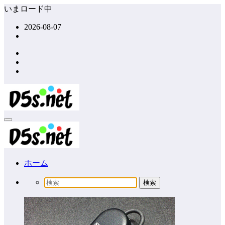
コ
いまロード中
ン
2026-08-07
テ
ン
ツ
へ
ス
キ
ッ
プ
ホーム