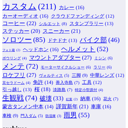
カスタム
(211)
カレー
(16)
カーオーディオ
(16)
クラウドファンディング
(12)
コーヒー
(22)
スタンプラリー
(13)
シルエット
(8)
ステッカー
(20)
スニーカー
(21)
ソロツー
(85)
バイク部
(46)
ドナドナ
(13)
ヘルメット
(52)
ヘッドホン
(16)
フォト蔵
(2)
マウントアダプター
(27)
ミシン
(6)
ボウリング
(4)
メンテ
(72)
モーターサイクルショー
(6)
ラリー
(6)
ロケフリ
(27)
中華レンズ
(12)
三脚
(9)
ヴォルティス
(5)
免許
(14)
工具
(12)
善入寺島
(7)
京セラドーム
(4)
桜
(18)
引っ越し
(13)
淡路島
(7)
特定小型原付
(4)
生観戦
(74)
破壊
(33)
納車
(16)
花火
(7)
紅葉
(2)
謹賀新年
(21)
蒙古タンメン中本
(14)
車庫
(16)
雨男
(55)
車検
(9)
門入ダム
(5)
防湿庫
(3)