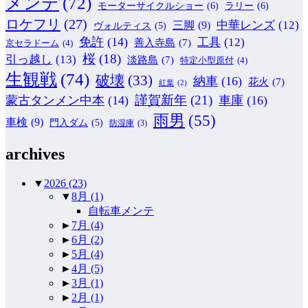
メンテ
(72)
モーターサイクルショー
(6)
ラリー
(6)
ロケフリ
(27)
中華レンズ
(12)
三脚
(9)
ヴォルティス
(5)
免許
(14)
工具
(12)
善入寺島
(7)
京セラドーム
(4)
桜
(18)
引っ越し
(13)
淡路島
(7)
特定小型原付
(4)
生観戦
(74)
破壊
(33)
納車
(16)
花火
(7)
紅葉
(2)
謹賀新年
(21)
蒙古タンメン中本
(14)
車庫
(16)
雨男
(55)
車検
(9)
門入ダム
(5)
防湿庫
(3)
archives
▼
2026
(23)
▼
8月
(1)
自転車メンテ
►
7月
(4)
►
6月
(2)
►
5月
(4)
►
4月
(5)
►
3月
(1)
►
2月
(1)