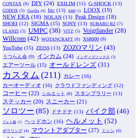
DIY
(24)
G-SHOCK
(13)
EXILIM
(11)
CONTAX
(8)
LOOX
(19)
htc
(13)
GODOX
(5)
Gorilla
(4)
KRB
(2)
NEW ERA
(18)
Peak Design
(18)
NOLAN
(13)
SIGMA
(15)
SONY
(13)
SHOEI
(12)
SUBARU R2
(7)
UMPC
(38)
Voigtlander
(28)
ULANZI
(5)
VITZ
(5)
Willcom
(42)
WOTANCRAFT
(8)
X68000
(9)
ZOZOマリン
(43)
YouTube
(15)
ZEISS
(13)
インカム
(24)
うつらん会
(9)
インディゴソックス
(3)
オールドレンズ
(31)
エアーツール
(15)
カスタム
(211)
カレー
(16)
カーオーディオ
(16)
クラウドファンディング
(12)
コーヒー
(22)
スタンプラリー
(13)
シルエット
(8)
ステッカー
(20)
スニーカー
(21)
ソロツー
(85)
バイク部
(46)
ドナドナ
(13)
ヘルメット
(52)
ヘッドホン
(16)
フォト蔵
(2)
マウントアダプター
(27)
ミシン
(6)
ボウリング
(4)