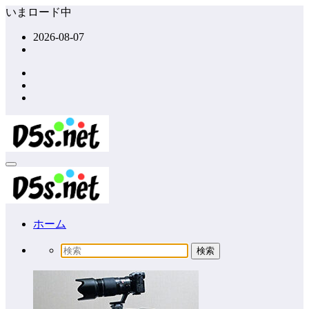
コ
いまロード中
ン
2026-08-07
テ
ン
ツ
へ
ス
キ
ッ
プ
ホーム