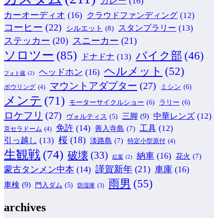
カレー
(16)
カーオーディオ
(16)
クラウドファンディング
(12)
コーヒー
(22)
スタンプラリー
(13)
シルエット
(8)
ステッカー
(20)
スニーカー
(21)
ソロツー
(85)
バイク部
(46)
ドナドナ
(13)
ヘルメット
(52)
ヘッドホン
(16)
フォト蔵
(2)
マウントアダプター
(27)
ミシン
(6)
ボウリング
(4)
メンテ
(71)
モーターサイクルショー
(6)
ラリー
(6)
ロケフリ
(27)
中華レンズ
(12)
三脚
(9)
ヴォルティス
(5)
免許
(14)
工具
(12)
善入寺島
(7)
京セラドーム
(4)
桜
(18)
引っ越し
(13)
淡路島
(7)
特定小型原付
(4)
生観戦
(74)
破壊
(33)
納車
(16)
花火
(7)
紅葉
(2)
謹賀新年
(21)
蒙古タンメン中本
(14)
車庫
(16)
雨男
(55)
車検
(9)
門入ダム
(5)
防湿庫
(3)
archives