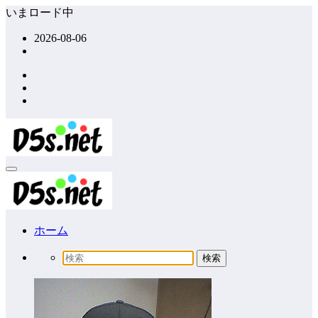
コ
いまロード中
ン
2026-08-06
テ
ン
ツ
へ
ス
キ
ッ
プ
ホーム