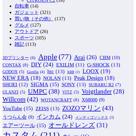
CITROEN C2
(18)
自転車
(14)
ガジェット
(321)
買い物（その他）
(137)
グルメ
(127)
アウトドア
(26)
スポーツ
(105)
雑記
(113)
Apple
(77)
Arai
(26)
CBM
(10)
3Dプリンター
(6)
DIY
(24)
G-SHOCK
(13)
EXILIM
(11)
CONTAX
(8)
LOOX
(19)
htc
(13)
GODOX
(5)
Gorilla
(4)
KRB
(2)
NEW ERA
(18)
Peak Design
(18)
NOLAN
(13)
SIGMA
(15)
SONY
(13)
SHOEI
(12)
SUBARU R2
(7)
UMPC
(38)
Voigtlander
(28)
ULANZI
(5)
VITZ
(5)
Willcom
(42)
WOTANCRAFT
(8)
X68000
(9)
ZOZOマリン
(43)
YouTube
(15)
ZEISS
(13)
インカム
(24)
うつらん会
(9)
インディゴソックス
(3)
オールドレンズ
(31)
エアーツール
(15)
カスタム
(211)