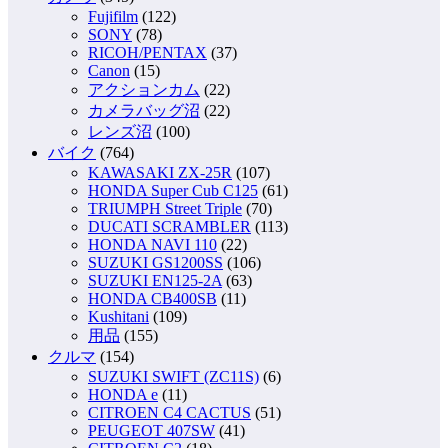
Fujifilm
(122)
SONY
(78)
RICOH/PENTAX
(37)
Canon
(15)
アクションカム
(22)
カメラバッグ沼
(22)
レンズ沼
(100)
バイク
(764)
KAWASAKI ZX-25R
(107)
HONDA Super Cub C125
(61)
TRIUMPH Street Triple
(70)
DUCATI SCRAMBLER
(113)
HONDA NAVI 110
(22)
SUZUKI GS1200SS
(106)
SUZUKI EN125-2A
(63)
HONDA CB400SB
(11)
Kushitani
(109)
用品
(155)
クルマ
(154)
SUZUKI SWIFT (ZC11S)
(6)
HONDA e
(11)
CITROEN C4 CACTUS
(51)
PEUGEOT 407SW
(41)