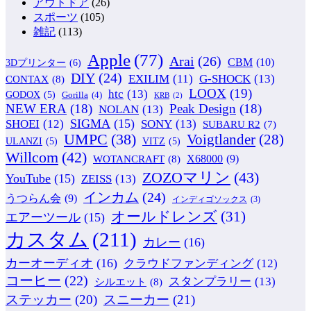
アウトドア
(26)
スポーツ
(105)
雑記
(113)
Apple
(77)
Arai
(26)
CBM
(10)
3Dプリンター
(6)
DIY
(24)
G-SHOCK
(13)
EXILIM
(11)
CONTAX
(8)
LOOX
(19)
htc
(13)
GODOX
(5)
Gorilla
(4)
KRB
(2)
NEW ERA
(18)
Peak Design
(18)
NOLAN
(13)
SIGMA
(15)
SONY
(13)
SHOEI
(12)
SUBARU R2
(7)
UMPC
(38)
Voigtlander
(28)
ULANZI
(5)
VITZ
(5)
Willcom
(42)
WOTANCRAFT
(8)
X68000
(9)
ZOZOマリン
(43)
YouTube
(15)
ZEISS
(13)
インカム
(24)
うつらん会
(9)
インディゴソックス
(3)
オールドレンズ
(31)
エアーツール
(15)
カスタム
(211)
カレー
(16)
カーオーディオ
(16)
クラウドファンディング
(12)
コーヒー
(22)
スタンプラリー
(13)
シルエット
(8)
ステッカー
(20)
スニーカー
(21)