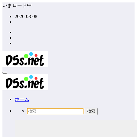
コ
いまロード中
ン
2026-08-08
テ
ン
ツ
へ
ス
キ
ッ
プ
ホーム