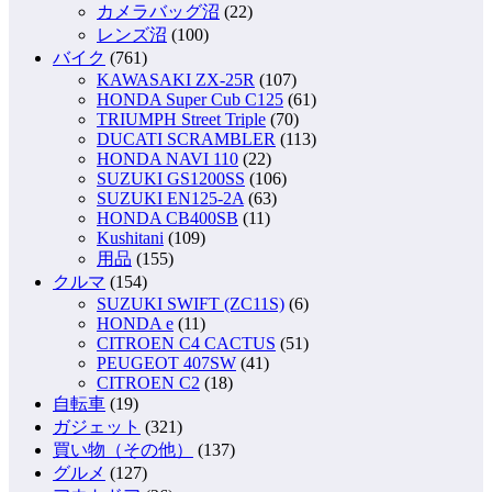
カメラバッグ沼
(22)
レンズ沼
(100)
バイク
(761)
KAWASAKI ZX-25R
(107)
HONDA Super Cub C125
(61)
TRIUMPH Street Triple
(70)
DUCATI SCRAMBLER
(113)
HONDA NAVI 110
(22)
SUZUKI GS1200SS
(106)
SUZUKI EN125-2A
(63)
HONDA CB400SB
(11)
Kushitani
(109)
用品
(155)
クルマ
(154)
SUZUKI SWIFT (ZC11S)
(6)
HONDA e
(11)
CITROEN C4 CACTUS
(51)
PEUGEOT 407SW
(41)
CITROEN C2
(18)
自転車
(19)
ガジェット
(321)
買い物（その他）
(137)
グルメ
(127)