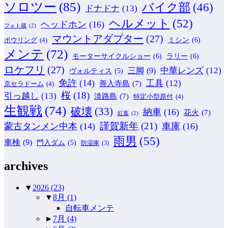
ソロツー
(85)
バイク部
(46)
ドナドナ
(13)
ヘルメット
(52)
ヘッドホン
(16)
フォト蔵
(2)
マウントアダプター
(27)
ミシン
(6)
ボウリング
(4)
メンテ
(72)
モーターサイクルショー
(6)
ラリー
(6)
ロケフリ
(27)
中華レンズ
(12)
三脚
(9)
ヴォルティス
(5)
免許
(14)
工具
(12)
善入寺島
(7)
京セラドーム
(4)
桜
(18)
引っ越し
(13)
淡路島
(7)
特定小型原付
(4)
生観戦
(74)
破壊
(33)
納車
(16)
花火
(7)
紅葉
(2)
謹賀新年
(21)
蒙古タンメン中本
(14)
車庫
(16)
雨男
(55)
車検
(9)
門入ダム
(5)
防湿庫
(3)
archives
▼
2026
(23)
▼
8月
(1)
自転車メンテ
►
7月
(4)