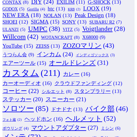
DIY
(24)
G-SHOCK
(13)
EXILIM
(11)
CONTAX
(8)
LOOX
(19)
htc
(13)
GODOX
(5)
Gorilla
(4)
KRB
(2)
NEW ERA
(18)
Peak Design
(18)
NOLAN
(13)
SIGMA
(15)
SONY
(13)
SHOEI
(12)
SUBARU R2
(7)
UMPC
(38)
Voigtlander
(28)
ULANZI
(5)
VITZ
(5)
Willcom
(42)
WOTANCRAFT
(8)
X68000
(9)
ZOZOマリン
(43)
YouTube
(15)
ZEISS
(13)
インカム
(24)
うつらん会
(9)
インディゴソックス
(3)
オールドレンズ
(31)
エアーツール
(15)
カスタム
(211)
カレー
(16)
カーオーディオ
(16)
クラウドファンディング
(12)
コーヒー
(22)
スタンプラリー
(13)
シルエット
(8)
ステッカー
(20)
スニーカー
(21)
ソロツー
(85)
バイク部
(46)
ドナドナ
(13)
ヘルメット
(52)
ヘッドホン
(16)
フォト蔵
(2)
マウントアダプター
(27)
ミシン
(6)
ボウリング
(4)
メンテ
(72)