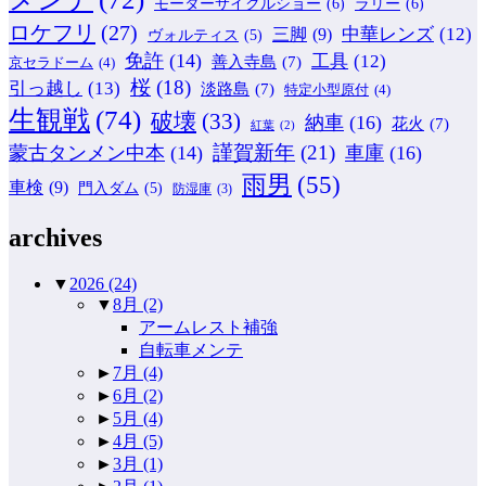
モーターサイクルショー
(6)
ラリー
(6)
ロケフリ
(27)
中華レンズ
(12)
三脚
(9)
ヴォルティス
(5)
免許
(14)
工具
(12)
善入寺島
(7)
京セラドーム
(4)
桜
(18)
引っ越し
(13)
淡路島
(7)
特定小型原付
(4)
生観戦
(74)
破壊
(33)
納車
(16)
花火
(7)
紅葉
(2)
謹賀新年
(21)
蒙古タンメン中本
(14)
車庫
(16)
雨男
(55)
車検
(9)
門入ダム
(5)
防湿庫
(3)
archives
▼
2026
(24)
▼
8月
(2)
アームレスト補強
自転車メンテ
►
7月
(4)
►
6月
(2)
►
5月
(4)
►
4月
(5)
►
3月
(1)