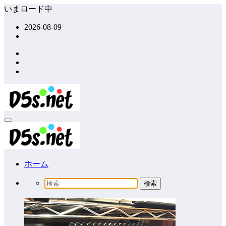
コ
いまロード中
ン
2026-08-09
テ
ン
ツ
へ
ス
キ
ッ
プ
ホーム