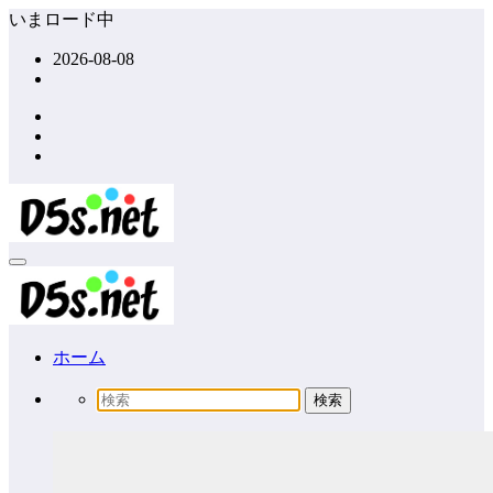
コ
いまロード中
ン
2026-08-08
テ
ン
ツ
へ
ス
キ
ッ
プ
ホーム