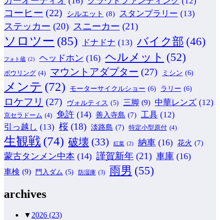
カーオーディオ
(16)
クラウドファンディング
(12)
コーヒー
(22)
スタンプラリー
(13)
シルエット
(8)
ステッカー
(20)
スニーカー
(21)
ソロツー
(85)
バイク部
(46)
ドナドナ
(13)
ヘルメット
(52)
ヘッドホン
(16)
フォト蔵
(2)
マウントアダプター
(27)
ミシン
(6)
ボウリング
(4)
メンテ
(72)
モーターサイクルショー
(6)
ラリー
(6)
ロケフリ
(27)
中華レンズ
(12)
三脚
(9)
ヴォルティス
(5)
免許
(14)
工具
(12)
善入寺島
(7)
京セラドーム
(4)
桜
(18)
引っ越し
(13)
淡路島
(7)
特定小型原付
(4)
生観戦
(74)
破壊
(33)
納車
(16)
花火
(7)
紅葉
(2)
謹賀新年
(21)
蒙古タンメン中本
(14)
車庫
(16)
雨男
(55)
車検
(9)
門入ダム
(5)
防湿庫
(3)
archives
▼
2026
(23)