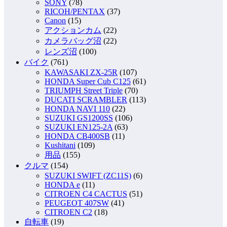
SONY
(78)
RICOH/PENTAX
(37)
Canon
(15)
アクションカム
(22)
カメラバッグ沼
(22)
レンズ沼
(100)
バイク
(761)
KAWASAKI ZX-25R
(107)
HONDA Super Cub C125
(61)
TRIUMPH Street Triple
(70)
DUCATI SCRAMBLER
(113)
HONDA NAVI 110
(22)
SUZUKI GS1200SS
(106)
SUZUKI EN125-2A
(63)
HONDA CB400SB
(11)
Kushitani
(109)
用品
(155)
クルマ
(154)
SUZUKI SWIFT (ZC11S)
(6)
HONDA e
(11)
CITROEN C4 CACTUS
(51)
PEUGEOT 407SW
(41)
CITROEN C2
(18)
自転車
(19)