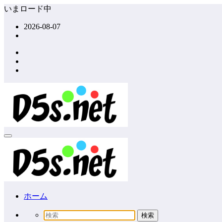
コ
いまロード中
ン
2026-08-07
テ
ン
ツ
へ
ス
キ
ッ
プ
ホーム