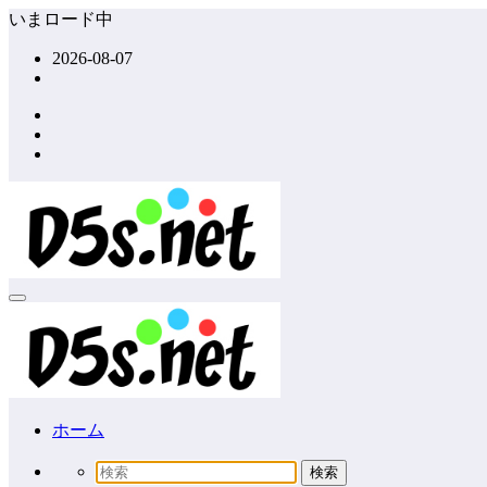
コ
いまロード中
ン
2026-08-07
テ
ン
ツ
へ
ス
キ
ッ
プ
ホーム