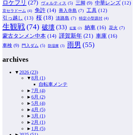
ロケフリ
(27)
中華レンズ
(12)
三脚
(9)
ヴォルティス
(5)
免許
(14)
工具
(12)
善入寺島
(7)
京セラドーム
(4)
桜
(18)
引っ越し
(13)
淡路島
(7)
特定小型原付
(4)
生観戦
(74)
破壊
(33)
納車
(16)
花火
(7)
紅葉
(2)
謹賀新年
(21)
蒙古タンメン中本
(14)
車庫
(16)
雨男
(55)
車検
(9)
門入ダム
(5)
防湿庫
(3)
archives
▼
2026
(23)
▼
8月
(1)
自転車メンテ
►
7月
(4)
►
6月
(2)
►
5月
(4)
►
4月
(5)
►
3月
(1)
►
2月
(1)
►
1月
(5)
►
2025
(51)