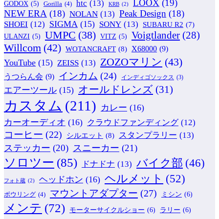
LOOX
(19)
htc
(13)
GODOX
(5)
Gorilla
(4)
KRB
(2)
NEW ERA
(18)
Peak Design
(18)
NOLAN
(13)
SIGMA
(15)
SONY
(13)
SHOEI
(12)
SUBARU R2
(7)
UMPC
(38)
Voigtlander
(28)
ULANZI
(5)
VITZ
(5)
Willcom
(42)
WOTANCRAFT
(8)
X68000
(9)
ZOZOマリン
(43)
YouTube
(15)
ZEISS
(13)
インカム
(24)
うつらん会
(9)
インディゴソックス
(3)
オールドレンズ
(31)
エアーツール
(15)
カスタム
(211)
カレー
(16)
カーオーディオ
(16)
クラウドファンディング
(12)
コーヒー
(22)
スタンプラリー
(13)
シルエット
(8)
ステッカー
(20)
スニーカー
(21)
ソロツー
(85)
バイク部
(46)
ドナドナ
(13)
ヘルメット
(52)
ヘッドホン
(16)
フォト蔵
(2)
マウントアダプター
(27)
ミシン
(6)
ボウリング
(4)
メンテ
(72)
モーターサイクルショー
(6)
ラリー
(6)