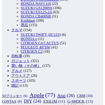
HONDA NAVI 110
(22)
SUZUKI GS1200SS
(106)
SUZUKI EN125-2A
(63)
HONDA CB400SB
(11)
Kushitani
(109)
用品
(155)
クルマ
(154)
SUZUKI SWIFT (ZC11S)
(6)
HONDA e
(11)
CITROEN C4 CACTUS
(51)
PEUGEOT 407SW
(41)
CITROEN C2
(18)
自転車
(19)
ガジェット
(321)
買い物（その他）
(137)
グルメ
(127)
アウトドア
(26)
スポーツ
(105)
雑記
(113)
Apple
(77)
Arai
(26)
CBM
(10)
3Dプリンター
(6)
DIY
(24)
G-SHOCK
(13)
EXILIM
(11)
CONTAX
(8)