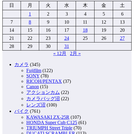
日
月
火
水
木
金
土
1
2
3
4
5
6
7
8
9
10
11
12
13
14
15
16
17
18
19
20
21
22
23
24
25
26
27
28
29
30
31
« 12月
2月 »
カメラ
(345)
Fujifilm
(122)
SONY
(78)
RICOH/PENTAX
(37)
Canon
(15)
アクションカム
(22)
カメラバッグ沼
(22)
レンズ沼
(100)
バイク
(761)
KAWASAKI ZX-25R
(107)
HONDA Super Cub C125
(61)
TRIUMPH Street Triple
(70)
DUCATI SCRAMBLER
(113)