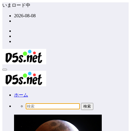
コ
いまロード中
ン
2026-08-08
テ
ン
ツ
へ
ス
キ
ッ
プ
ホーム