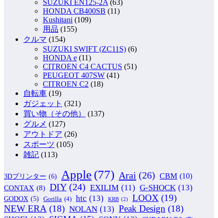
SUZUKI EN125-2A
(63)
HONDA CB400SB
(11)
Kushitani
(109)
用品
(155)
クルマ
(154)
SUZUKI SWIFT (ZC11S)
(6)
HONDA e
(11)
CITROEN C4 CACTUS
(51)
PEUGEOT 407SW
(41)
CITROEN C2
(18)
自転車
(19)
ガジェット
(321)
買い物（その他）
(137)
グルメ
(127)
アウトドア
(26)
スポーツ
(105)
雑記
(113)
Apple
(77)
Arai
(26)
CBM
(10)
3Dプリンター
(6)
DIY
(24)
G-SHOCK
(13)
EXILIM
(11)
CONTAX
(8)
LOOX
(19)
htc
(13)
GODOX
(5)
Gorilla
(4)
KRB
(2)
NEW ERA
(18)
Peak Design
(18)
NOLAN
(13)