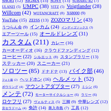
SIGMA
(15)
SONY
(13)
SHOEI
(12)
SUBARU R2
(7)
UMPC
(38)
Voigtlander
(28)
ULANZI
(5)
VITZ
(5)
Willcom
(42)
WOTANCRAFT
(8)
X68000
(9)
ZOZOマリン
(43)
YouTube
(15)
ZEISS
(13)
インカム
(24)
うつらん会
(9)
インディゴソックス
(3)
オールドレンズ
(31)
エアーツール
(15)
カスタム
(211)
カレー
(16)
カーオーディオ
(16)
クラウドファンディング
(12)
コーヒー
(22)
スタンプラリー
(13)
シルエット
(8)
ステッカー
(20)
スニーカー
(21)
ソロツー
(85)
バイク部
(46)
ドナドナ
(13)
ヘルメット
(52)
ヘッドホン
(16)
フォト蔵
(2)
マウントアダプター
(27)
ミシン
(6)
ボウリング
(4)
メンテ
(72)
モーターサイクルショー
(6)
ラリー
(6)
ロケフリ
(27)
中華レンズ
(12)
三脚
(9)
ヴォルティス
(5)
免許
(14)
工具
(12)
善入寺島
(7)
京セラドーム
(4)