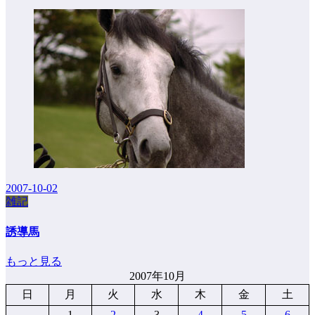
2007-10-02
雑記
誘導馬
もっと見る
2007年10月
日
月
火
水
木
金
土
1
2
3
4
5
6