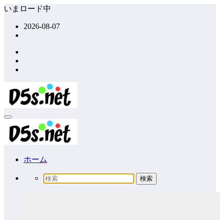
コ
いまロード中
ン
2026-08-07
テ
ン
ツ
へ
ス
キ
ッ
プ
ホーム