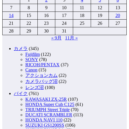
7
8
9
10
11
12
13
14
15
16
17
18
19
20
21
22
23
24
25
26
27
28
29
30
31
« 9月
11月 »
カメラ
(345)
Fujifilm
(122)
SONY
(78)
RICOH/PENTAX
(37)
Canon
(15)
アクションカム
(22)
カメラバッグ沼
(22)
レンズ沼
(100)
バイク
(761)
KAWASAKI ZX-25R
(107)
HONDA Super Cub C125
(61)
TRIUMPH Street Triple
(70)
DUCATI SCRAMBLER
(113)
HONDA NAVI 110
(22)
SUZUKI GS1200SS
(106)