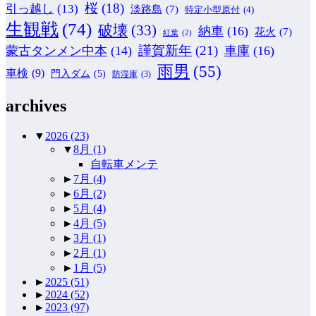
桜
(18)
引っ越し
(13)
淡路島
(7)
特定小型原付
(4)
生観戦
(74)
破壊
(33)
納車
(16)
花火
(7)
紅葉
(2)
謹賀新年
(21)
蒙古タンメン中本
(14)
車庫
(16)
雨男
(55)
車検
(9)
門入ダム
(5)
防湿庫
(3)
archives
▼
2026
(23)
▼
8月
(1)
自転車メンテ
►
7月
(4)
►
6月
(2)
►
5月
(4)
►
4月
(5)
►
3月
(1)
►
2月
(1)
►
1月
(5)
►
2025
(51)
►
2024
(52)
►
2023
(97)