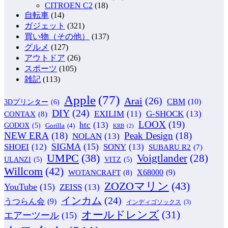
CITROEN C2
(18)
自転車
(14)
ガジェット
(321)
買い物（その他）
(137)
グルメ
(127)
アウトドア
(26)
スポーツ
(105)
雑記
(113)
Apple
(77)
Arai
(26)
CBM
(10)
3Dプリンター
(6)
DIY
(24)
G-SHOCK
(13)
EXILIM
(11)
CONTAX
(8)
LOOX
(19)
htc
(13)
GODOX
(5)
Gorilla
(4)
KRB
(2)
NEW ERA
(18)
Peak Design
(18)
NOLAN
(13)
SIGMA
(15)
SONY
(13)
SHOEI
(12)
SUBARU R2
(7)
UMPC
(38)
Voigtlander
(28)
ULANZI
(5)
VITZ
(5)
Willcom
(42)
WOTANCRAFT
(8)
X68000
(9)
ZOZOマリン
(43)
YouTube
(15)
ZEISS
(13)
インカム
(24)
うつらん会
(9)
インディゴソックス
(3)
オールドレンズ
(31)
エアーツール
(15)