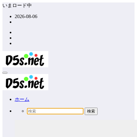
コ
いまロード中
ン
2026-08-06
テ
ン
ツ
へ
ス
キ
ッ
プ
ホーム