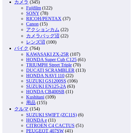
カメラ
(345)
Fujifilm
(122)
SONY
(78)
RICOH/PENTAX
(37)
Canon
(15)
アクションカム
(22)
カメラバッグ沼
(22)
レンズ沼
(100)
バイク
(764)
KAWASAKI ZX-25R
(107)
HONDA Super Cub C125
(61)
TRIUMPH Street Triple
(70)
DUCATI SCRAMBLER
(113)
HONDA NAVI 110
(22)
SUZUKI GS1200SS
(106)
SUZUKI EN125-2A
(63)
HONDA CB400SB
(11)
Kushitani
(109)
用品
(155)
クルマ
(154)
SUZUKI SWIFT (ZC11S)
(6)
HONDA e
(11)
CITROEN C4 CACTUS
(51)
PEUGEOT 407SW
(41)