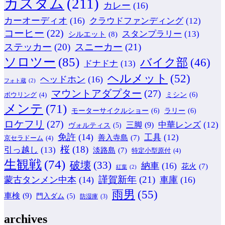
カスタム
(211)
カレー
(16)
カーオーディオ
(16)
クラウドファンディング
(12)
コーヒー
(22)
スタンプラリー
(13)
シルエット
(8)
ステッカー
(20)
スニーカー
(21)
ソロツー
(85)
バイク部
(46)
ドナドナ
(13)
ヘルメット
(52)
ヘッドホン
(16)
フォト蔵
(2)
マウントアダプター
(27)
ミシン
(6)
ボウリング
(4)
メンテ
(71)
モーターサイクルショー
(6)
ラリー
(6)
ロケフリ
(27)
中華レンズ
(12)
三脚
(9)
ヴォルティス
(5)
免許
(14)
工具
(12)
善入寺島
(7)
京セラドーム
(4)
桜
(18)
引っ越し
(13)
淡路島
(7)
特定小型原付
(4)
生観戦
(74)
破壊
(33)
納車
(16)
花火
(7)
紅葉
(2)
謹賀新年
(21)
蒙古タンメン中本
(14)
車庫
(16)
雨男
(55)
車検
(9)
門入ダム
(5)
防湿庫
(3)
archives