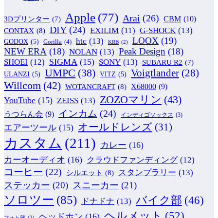
Apple
(77)
Arai
(26)
CBM
(10)
3Dプリンター
(7)
DIY
(24)
G-SHOCK
(13)
EXILIM
(11)
CONTAX
(8)
LOOX
(19)
htc
(13)
GODOX
(5)
Gorilla
(4)
KRB
(2)
NEW ERA
(18)
Peak Design
(18)
NOLAN
(13)
SIGMA
(15)
SONY
(13)
SHOEI
(12)
SUBARU R2
(7)
UMPC
(38)
Voigtlander
(28)
ULANZI
(5)
VITZ
(5)
Willcom
(42)
WOTANCRAFT
(8)
X68000
(9)
ZOZOマリン
(43)
YouTube
(15)
ZEISS
(13)
インカム
(24)
うつらん会
(9)
インディゴソックス
(3)
オールドレンズ
(31)
エアーツール
(15)
カスタム
(211)
カレー
(16)
カーオーディオ
(16)
クラウドファンディング
(12)
コーヒー
(22)
スタンプラリー
(13)
シルエット
(8)
ステッカー
(20)
スニーカー
(21)
ソロツー
(85)
バイク部
(46)
ドナドナ
(13)
ヘルメット
(52)
ヘッドホン
(16)
フォト蔵
(2)