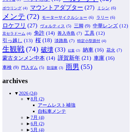
マウントアダプター
(27)
ミシン
(6)
ボウリング
(4)
メンテ
(72)
モーターサイクルショー
(6)
ラリー
(6)
ロケフリ
(27)
中華レンズ
(12)
三脚
(9)
ヴォルティス
(5)
免許
(14)
工具
(12)
善入寺島
(7)
京セラドーム
(4)
桜
(18)
引っ越し
(13)
淡路島
(7)
特定小型原付
(4)
生観戦
(74)
破壊
(33)
納車
(16)
花火
(7)
紅葉
(2)
謹賀新年
(21)
蒙古タンメン中本
(14)
車庫
(16)
雨男
(55)
車検
(9)
門入ダム
(5)
防湿庫
(3)
archives
▼
2026
(24)
▼
8月
(2)
アームレスト補強
自転車メンテ
►
7月
(4)
►
6月
(2)
►
5月
(4)