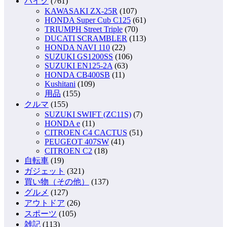
バイク
(761)
KAWASAKI ZX-25R
(107)
HONDA Super Cub C125
(61)
TRIUMPH Street Triple
(70)
DUCATI SCRAMBLER
(113)
HONDA NAVI 110
(22)
SUZUKI GS1200SS
(106)
SUZUKI EN125-2A
(63)
HONDA CB400SB
(11)
Kushitani
(109)
用品
(155)
クルマ
(155)
SUZUKI SWIFT (ZC11S)
(7)
HONDA e
(11)
CITROEN C4 CACTUS
(51)
PEUGEOT 407SW
(41)
CITROEN C2
(18)
自転車
(19)
ガジェット
(321)
買い物（その他）
(137)
グルメ
(127)
アウトドア
(26)
スポーツ
(105)
雑記
(113)