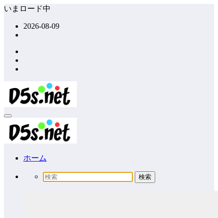
コ
いまロード中
ン
2026-08-09
テ
ン
ツ
へ
ス
キ
ッ
プ
ホーム