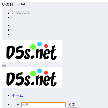
コ
いまロード中
ン
2026-08-07
テ
ン
ツ
へ
ス
キ
ッ
プ
ホーム