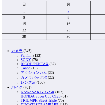
日
月
1
2
8
9
15
16
22
23
29
30
カメラ
(345)
Fujifilm
(122)
SONY
(78)
RICOH/PENTAX
(37)
Canon
(15)
アクションカム
(22)
カメラバッグ沼
(22)
レンズ沼
(100)
バイク
(761)
KAWASAKI ZX-25R
(107)
HONDA Super Cub C125
(61)
TRIUMPH Street Triple
(70)
DUCATI SCRAMBLER
(113)