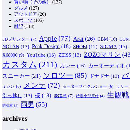
買い物（その他）
(137)
グルメ
(127)
アウトドア
(26)
スポーツ
(105)
雑記
(113)
Apple
(77)
Arai
(26)
CBM
(10)
CON
3Dプリンター
(7)
Peak Design
(18)
NOLAN
(13)
SIGMA
(15)
SHOEI
(12)
ZOZOマリン
(43
YouTube
(15)
ZEISS
(13)
X68000
(9)
カスタム
(211)
カレー
(16)
カーオーディオ
(
ソロツー
(85)
バ
スニーカー
(21)
ドナドナ
(13)
メンテ
(72)
ミシン
(6)
モーターサイクルショー
(6)
ラリー
生観戦
桜
(18)
引っ越し
(13)
淡路島
(7)
特定小型原付
(4)
雨男
(55)
防湿庫
(3)
archives