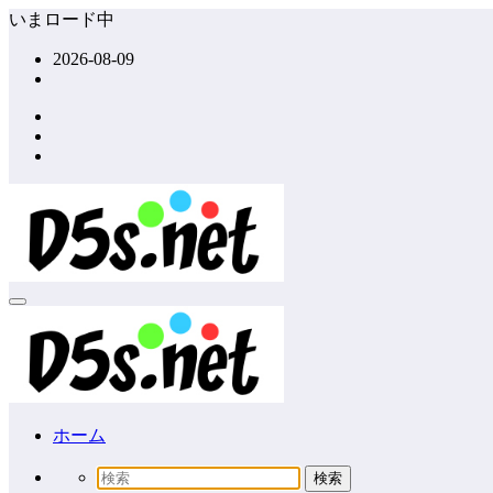
コ
いまロード中
ン
2026-08-09
テ
ン
ツ
へ
ス
キ
ッ
プ
ホーム