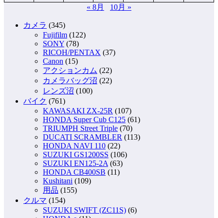
« 8月
10月 »
カメラ
(345)
Fujifilm
(122)
SONY
(78)
RICOH/PENTAX
(37)
Canon
(15)
アクションカム
(22)
カメラバッグ沼
(22)
レンズ沼
(100)
バイク
(761)
KAWASAKI ZX-25R
(107)
HONDA Super Cub C125
(61)
TRIUMPH Street Triple
(70)
DUCATI SCRAMBLER
(113)
HONDA NAVI 110
(22)
SUZUKI GS1200SS
(106)
SUZUKI EN125-2A
(63)
HONDA CB400SB
(11)
Kushitani
(109)
用品
(155)
クルマ
(154)
SUZUKI SWIFT (ZC11S)
(6)