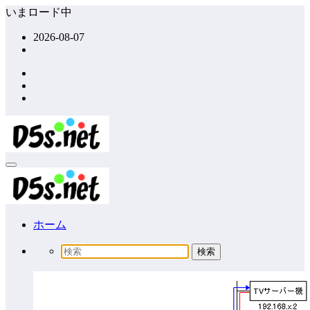
コ
いまロード中
ン
2026-08-07
テ
ン
ツ
へ
ス
キ
ッ
プ
ホーム