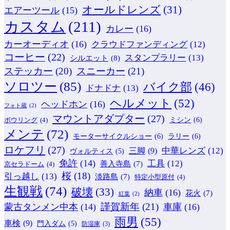
オールドレンズ
(31)
エアーツール
(15)
カスタム
(211)
カレー
(16)
カーオーディオ
(16)
クラウドファンディング
(12)
コーヒー
(22)
スタンプラリー
(13)
シルエット
(8)
ステッカー
(20)
スニーカー
(21)
ソロツー
(85)
バイク部
(46)
ドナドナ
(13)
ヘルメット
(52)
ヘッドホン
(16)
フォト蔵
(2)
マウントアダプター
(27)
ミシン
(6)
ボウリング
(4)
メンテ
(72)
モーターサイクルショー
(6)
ラリー
(6)
ロケフリ
(27)
中華レンズ
(12)
三脚
(9)
ヴォルティス
(5)
免許
(14)
工具
(12)
善入寺島
(7)
京セラドーム
(4)
桜
(18)
引っ越し
(13)
淡路島
(7)
特定小型原付
(4)
生観戦
(74)
破壊
(33)
納車
(16)
花火
(7)
紅葉
(2)
謹賀新年
(21)
蒙古タンメン中本
(14)
車庫
(16)
雨男
(55)
車検
(9)
門入ダム
(5)
防湿庫
(3)