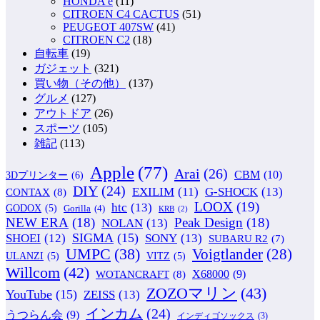
HONDA e
(11)
CITROEN C4 CACTUS
(51)
PEUGEOT 407SW
(41)
CITROEN C2
(18)
自転車
(19)
ガジェット
(321)
買い物（その他）
(137)
グルメ
(127)
アウトドア
(26)
スポーツ
(105)
雑記
(113)
Apple
(77)
Arai
(26)
CBM
(10)
3Dプリンター
(6)
DIY
(24)
G-SHOCK
(13)
EXILIM
(11)
CONTAX
(8)
LOOX
(19)
htc
(13)
GODOX
(5)
Gorilla
(4)
KRB
(2)
NEW ERA
(18)
Peak Design
(18)
NOLAN
(13)
SIGMA
(15)
SONY
(13)
SHOEI
(12)
SUBARU R2
(7)
UMPC
(38)
Voigtlander
(28)
ULANZI
(5)
VITZ
(5)
Willcom
(42)
WOTANCRAFT
(8)
X68000
(9)
ZOZOマリン
(43)
YouTube
(15)
ZEISS
(13)
インカム
(24)
うつらん会
(9)
インディゴソックス
(3)