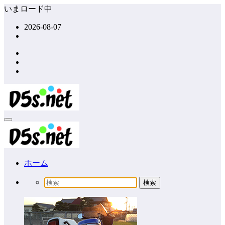
コ
いまロード中
ン
2026-08-07
テ
ン
ツ
へ
ス
キ
ッ
プ
ホーム