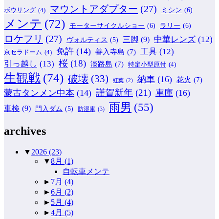
マウントアダプター
(27)
ミシン
(6)
ボウリング
(4)
メンテ
(72)
モーターサイクルショー
(6)
ラリー
(6)
ロケフリ
(27)
中華レンズ
(12)
三脚
(9)
ヴォルティス
(5)
免許
(14)
工具
(12)
善入寺島
(7)
京セラドーム
(4)
桜
(18)
引っ越し
(13)
淡路島
(7)
特定小型原付
(4)
生観戦
(74)
破壊
(33)
納車
(16)
花火
(7)
紅葉
(2)
謹賀新年
(21)
蒙古タンメン中本
(14)
車庫
(16)
雨男
(55)
車検
(9)
門入ダム
(5)
防湿庫
(3)
archives
▼
2026
(23)
▼
8月
(1)
自転車メンテ
►
7月
(4)
►
6月
(2)
►
5月
(4)
►
4月
(5)