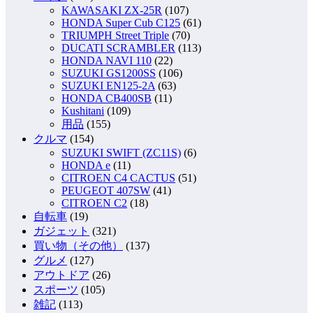
KAWASAKI ZX-25R
(107)
HONDA Super Cub C125
(61)
TRIUMPH Street Triple
(70)
DUCATI SCRAMBLER
(113)
HONDA NAVI 110
(22)
SUZUKI GS1200SS
(106)
SUZUKI EN125-2A
(63)
HONDA CB400SB
(11)
Kushitani
(109)
用品
(155)
クルマ
(154)
SUZUKI SWIFT (ZC11S)
(6)
HONDA e
(11)
CITROEN C4 CACTUS
(51)
PEUGEOT 407SW
(41)
CITROEN C2
(18)
自転車
(19)
ガジェット
(321)
買い物（その他）
(137)
グルメ
(127)
アウトドア
(26)
スポーツ
(105)
雑記
(113)