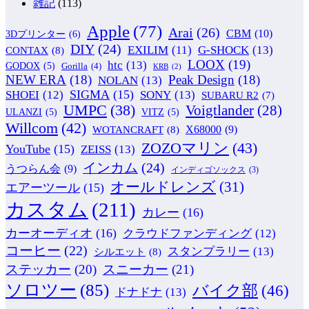
雑記
(113)
Apple
(77)
Arai
(26)
CBM
(10)
3Dプリンター
(6)
DIY
(24)
G-SHOCK
(13)
EXILIM
(11)
CONTAX
(8)
LOOX
(19)
htc
(13)
GODOX
(5)
Gorilla
(4)
KRB
(2)
NEW ERA
(18)
Peak Design
(18)
NOLAN
(13)
SIGMA
(15)
SONY
(13)
SHOEI
(12)
SUBARU R2
(7)
UMPC
(38)
Voigtlander
(28)
ULANZI
(5)
VITZ
(5)
Willcom
(42)
WOTANCRAFT
(8)
X68000
(9)
ZOZOマリン
(43)
YouTube
(15)
ZEISS
(13)
インカム
(24)
うつらん会
(9)
インディゴソックス
(3)
オールドレンズ
(31)
エアーツール
(15)
カスタム
(211)
カレー
(16)
カーオーディオ
(16)
クラウドファンディング
(12)
コーヒー
(22)
スタンプラリー
(13)
シルエット
(8)
ステッカー
(20)
スニーカー
(21)
ソロツー
(85)
バイク部
(46)
ドナドナ
(13)