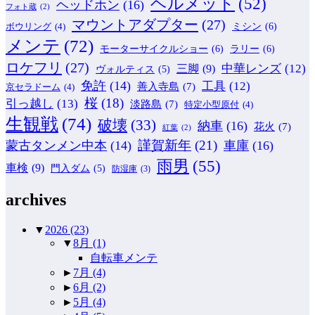
ヘルメット
(52)
ヘッドホン
(16)
フォト蔵
(2)
マウントアダプター
(27)
ミシン
(6)
ボウリング
(4)
メンテ
(72)
モーターサイクルショー
(6)
ラリー
(6)
ロケフリ
(27)
中華レンズ
(12)
三脚
(9)
ヴォルティス
(5)
免許
(14)
工具
(12)
善入寺島
(7)
京セラドーム
(4)
桜
(18)
引っ越し
(13)
淡路島
(7)
特定小型原付
(4)
生観戦
(74)
破壊
(33)
納車
(16)
花火
(7)
紅葉
(2)
謹賀新年
(21)
蒙古タンメン中本
(14)
車庫
(16)
雨男
(55)
車検
(9)
門入ダム
(5)
防湿庫
(3)
archives
▼
2026
(23)
▼
8月
(1)
自転車メンテ
►
7月
(4)
►
6月
(2)
►
5月
(4)