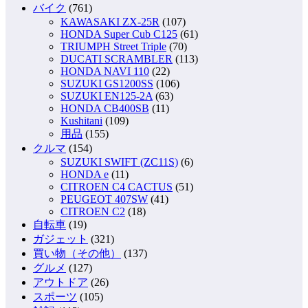
バイク
(761)
KAWASAKI ZX-25R
(107)
HONDA Super Cub C125
(61)
TRIUMPH Street Triple
(70)
DUCATI SCRAMBLER
(113)
HONDA NAVI 110
(22)
SUZUKI GS1200SS
(106)
SUZUKI EN125-2A
(63)
HONDA CB400SB
(11)
Kushitani
(109)
用品
(155)
クルマ
(154)
SUZUKI SWIFT (ZC11S)
(6)
HONDA e
(11)
CITROEN C4 CACTUS
(51)
PEUGEOT 407SW
(41)
CITROEN C2
(18)
自転車
(19)
ガジェット
(321)
買い物（その他）
(137)
グルメ
(127)
アウトドア
(26)
スポーツ
(105)