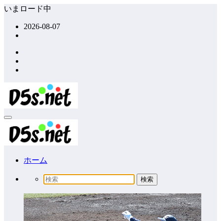
コ
いまロード中
ン
2026-08-07
テ
ン
ツ
へ
ス
キ
ッ
プ
ホーム