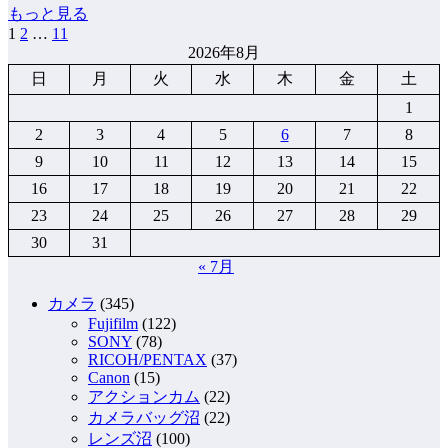
もっと見る
1
2
…
11
投
2026年8月
稿
日
月
火
水
木
金
土
の
1
ペ
2
3
4
5
6
7
8
9
10
11
12
13
14
15
ー
16
17
18
19
20
21
22
ジ
23
24
25
26
27
28
29
送
30
31
り
« 7月
カメラ
(345)
Fujifilm
(122)
SONY
(78)
RICOH/PENTAX
(37)
Canon
(15)
アクションカム
(22)
カメラバッグ沼
(22)
レンズ沼
(100)