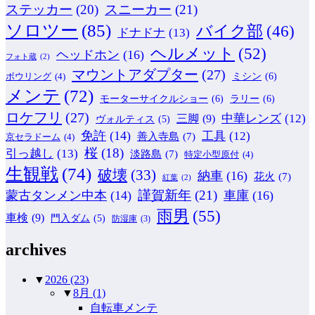
ステッカー
(20)
スニーカー
(21)
ソロツー
(85)
バイク部
(46)
ドナドナ
(13)
ヘルメット
(52)
ヘッドホン
(16)
フォト蔵
(2)
マウントアダプター
(27)
ミシン
(6)
ボウリング
(4)
メンテ
(72)
モーターサイクルショー
(6)
ラリー
(6)
ロケフリ
(27)
中華レンズ
(12)
三脚
(9)
ヴォルティス
(5)
免許
(14)
工具
(12)
善入寺島
(7)
京セラドーム
(4)
桜
(18)
引っ越し
(13)
淡路島
(7)
特定小型原付
(4)
生観戦
(74)
破壊
(33)
納車
(16)
花火
(7)
紅葉
(2)
謹賀新年
(21)
蒙古タンメン中本
(14)
車庫
(16)
雨男
(55)
車検
(9)
門入ダム
(5)
防湿庫
(3)
archives
▼
2026
(23)
▼
8月
(1)
自転車メンテ