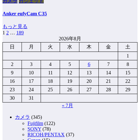
カメラ
ガジェット
Anker eufyCam C35
もっと見る
1
2
…
189
投
2026年8月
稿
日
月
火
水
木
金
土
の
1
ペ
2
3
4
5
6
7
8
9
10
11
12
13
14
15
ー
16
17
18
19
20
21
22
ジ
23
24
25
26
27
28
29
送
30
31
り
« 7月
カメラ
(345)
Fujifilm
(122)
SONY
(78)
RICOH/PENTAX
(37)