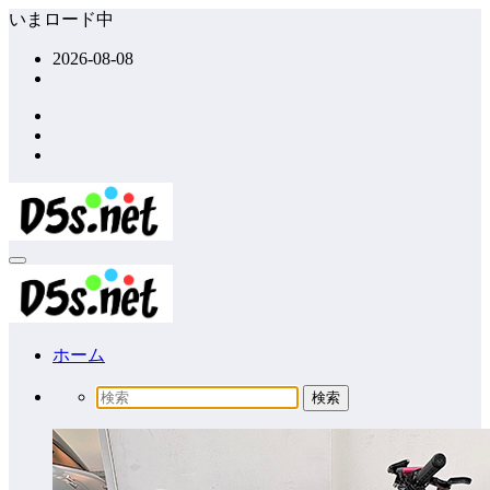
コ
いまロード中
ン
2026-08-08
テ
ン
ツ
へ
ス
キ
ッ
プ
ホーム