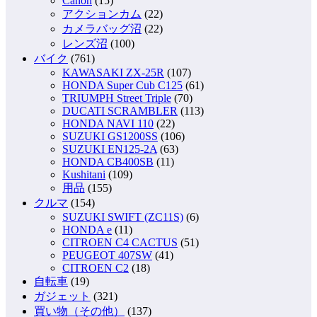
Canon
(15)
アクションカム
(22)
カメラバッグ沼
(22)
レンズ沼
(100)
バイク
(761)
KAWASAKI ZX-25R
(107)
HONDA Super Cub C125
(61)
TRIUMPH Street Triple
(70)
DUCATI SCRAMBLER
(113)
HONDA NAVI 110
(22)
SUZUKI GS1200SS
(106)
SUZUKI EN125-2A
(63)
HONDA CB400SB
(11)
Kushitani
(109)
用品
(155)
クルマ
(154)
SUZUKI SWIFT (ZC11S)
(6)
HONDA e
(11)
CITROEN C4 CACTUS
(51)
PEUGEOT 407SW
(41)
CITROEN C2
(18)
自転車
(19)
ガジェット
(321)
買い物（その他）
(137)