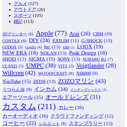
グルメ
(127)
アウトドア
(26)
スポーツ
(105)
雑記
(113)
Apple
(77)
Arai
(26)
CBM
(10)
3Dプリンター
(6)
DIY
(24)
G-SHOCK
(13)
EXILIM
(11)
CONTAX
(8)
LOOX
(19)
htc
(13)
GODOX
(5)
Gorilla
(4)
KRB
(2)
NEW ERA
(18)
Peak Design
(18)
NOLAN
(13)
SIGMA
(15)
SONY
(13)
SHOEI
(12)
SUBARU R2
(7)
UMPC
(38)
Voigtlander
(28)
ULANZI
(5)
VITZ
(5)
Willcom
(42)
WOTANCRAFT
(8)
X68000
(9)
ZOZOマリン
(43)
YouTube
(15)
ZEISS
(13)
インカム
(24)
うつらん会
(9)
インディゴソックス
(3)
オールドレンズ
(31)
エアーツール
(15)
カスタム
(211)
カレー
(16)
カーオーディオ
(16)
クラウドファンディング
(12)
コーヒー
(22)
スタンプラリー
(13)
シルエット
(8)