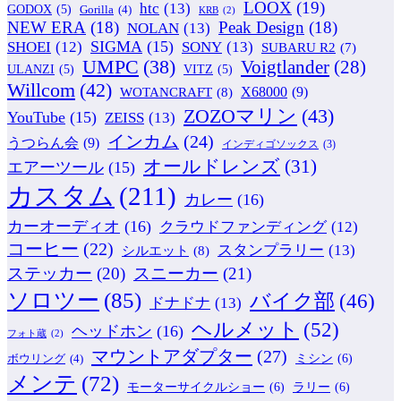
LOOX
(19)
htc
(13)
GODOX
(5)
Gorilla
(4)
KRB
(2)
NEW ERA
(18)
Peak Design
(18)
NOLAN
(13)
SIGMA
(15)
SONY
(13)
SHOEI
(12)
SUBARU R2
(7)
UMPC
(38)
Voigtlander
(28)
ULANZI
(5)
VITZ
(5)
Willcom
(42)
WOTANCRAFT
(8)
X68000
(9)
ZOZOマリン
(43)
YouTube
(15)
ZEISS
(13)
インカム
(24)
うつらん会
(9)
インディゴソックス
(3)
オールドレンズ
(31)
エアーツール
(15)
カスタム
(211)
カレー
(16)
カーオーディオ
(16)
クラウドファンディング
(12)
コーヒー
(22)
スタンプラリー
(13)
シルエット
(8)
ステッカー
(20)
スニーカー
(21)
ソロツー
(85)
バイク部
(46)
ドナドナ
(13)
ヘルメット
(52)
ヘッドホン
(16)
フォト蔵
(2)
マウントアダプター
(27)
ミシン
(6)
ボウリング
(4)
メンテ
(72)
モーターサイクルショー
(6)
ラリー
(6)