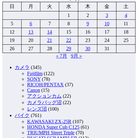
稿
日
月
火
水
木
金
土
の
1
2
3
4
ペ
5
6
7
8
9
10
11
12
13
14
15
16
17
18
ー
19
20
21
22
23
24
25
ジ
26
27
28
29
30
31
送
« 7月
9月 »
り
カメラ
(345)
Fujifilm
(122)
SONY
(78)
RICOH/PENTAX
(37)
Canon
(15)
アクションカム
(22)
カメラバッグ沼
(22)
レンズ沼
(100)
バイク
(761)
KAWASAKI ZX-25R
(107)
HONDA Super Cub C125
(61)
TRIUMPH Street Triple
(70)