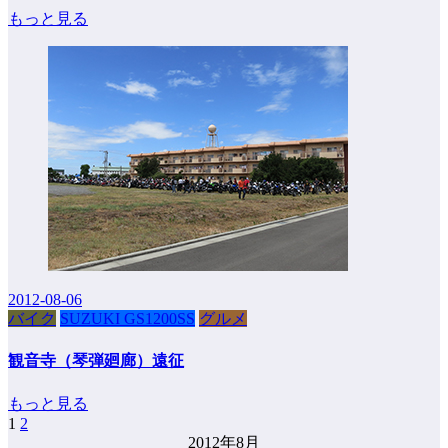
もっと見る
2012-08-06
バイク
SUZUKI GS1200SS
グルメ
観音寺（琴弾廻廊）遠征
もっと見る
1
2
投
2012年8月