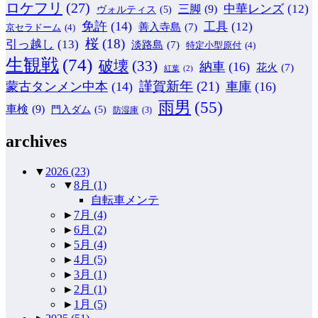
ロケフリ
(27)
中華レンズ
(12)
三脚
(9)
ヴォルティス
(5)
免許
(14)
工具
(12)
善入寺島
(7)
京セラドーム
(4)
桜
(18)
引っ越し
(13)
淡路島
(7)
特定小型原付
(4)
生観戦
(74)
破壊
(33)
納車
(16)
花火
(7)
紅葉
(2)
謹賀新年
(21)
蒙古タンメン中本
(14)
車庫
(16)
雨男
(55)
車検
(9)
門入ダム
(5)
防湿庫
(3)
archives
▼
2026
(23)
▼
8月
(1)
自転車メンテ
►
7月
(4)
►
6月
(2)
►
5月
(4)
►
4月
(5)
►
3月
(1)
►
2月
(1)
►
1月
(5)