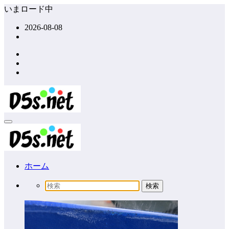
コ
いまロード中
ン
2026-08-08
テ
ン
ツ
へ
ス
キ
ッ
プ
ホーム