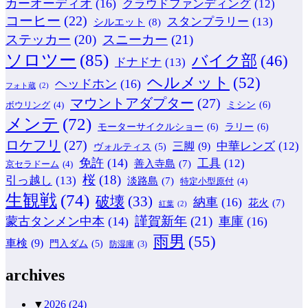
カーオーディオ
(16)
クラウドファンディング
(12)
コーヒー
(22)
スタンプラリー
(13)
シルエット
(8)
ステッカー
(20)
スニーカー
(21)
ソロツー
(85)
バイク部
(46)
ドナドナ
(13)
ヘルメット
(52)
ヘッドホン
(16)
フォト蔵
(2)
マウントアダプター
(27)
ミシン
(6)
ボウリング
(4)
メンテ
(72)
モーターサイクルショー
(6)
ラリー
(6)
ロケフリ
(27)
中華レンズ
(12)
三脚
(9)
ヴォルティス
(5)
免許
(14)
工具
(12)
善入寺島
(7)
京セラドーム
(4)
桜
(18)
引っ越し
(13)
淡路島
(7)
特定小型原付
(4)
生観戦
(74)
破壊
(33)
納車
(16)
花火
(7)
紅葉
(2)
謹賀新年
(21)
蒙古タンメン中本
(14)
車庫
(16)
雨男
(55)
車検
(9)
門入ダム
(5)
防湿庫
(3)
archives
▼
2026
(24)