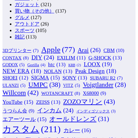
ガジェット
(321)
買い物（その他）
(137)
グルメ
(127)
アウトドア
(26)
スポーツ
(105)
雑記
(113)
Apple
(77)
Arai
(26)
CBM
(10)
3Dプリンター
(7)
DIY
(24)
G-SHOCK
(13)
EXILIM
(11)
CONTAX
(8)
LOOX
(19)
htc
(13)
GODOX
(5)
Gorilla
(4)
KRB
(2)
NEW ERA
(18)
Peak Design
(18)
NOLAN
(13)
SIGMA
(15)
SONY
(13)
SHOEI
(12)
SUBARU R2
(7)
UMPC
(38)
Voigtlander
(28)
ULANZI
(5)
VITZ
(5)
Willcom
(42)
WOTANCRAFT
(8)
X68000
(9)
ZOZOマリン
(43)
YouTube
(15)
ZEISS
(13)
インカム
(24)
うつらん会
(9)
インディゴソックス
(3)
オールドレンズ
(31)
エアーツール
(15)
カスタム
(211)
カレー
(16)