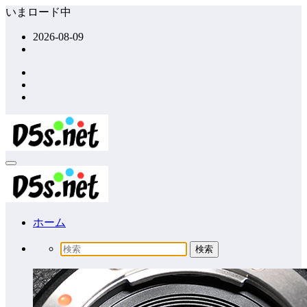
コ
いまロード中
ン
2026-08-09
テ
ン
ツ
へ
ス
キ
ッ
プ
ホーム