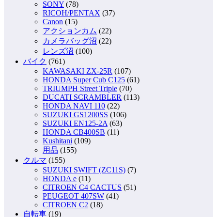
SONY
(78)
RICOH/PENTAX
(37)
Canon
(15)
アクションカム
(22)
カメラバッグ沼
(22)
レンズ沼
(100)
バイク
(761)
KAWASAKI ZX-25R
(107)
HONDA Super Cub C125
(61)
TRIUMPH Street Triple
(70)
DUCATI SCRAMBLER
(113)
HONDA NAVI 110
(22)
SUZUKI GS1200SS
(106)
SUZUKI EN125-2A
(63)
HONDA CB400SB
(11)
Kushitani
(109)
用品
(155)
クルマ
(155)
SUZUKI SWIFT (ZC11S)
(7)
HONDA e
(11)
CITROEN C4 CACTUS
(51)
PEUGEOT 407SW
(41)
CITROEN C2
(18)
自転車
(19)