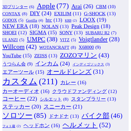
Apple
(77)
Arai
(26)
CBM
(10)
3Dプリンター
(6)
DIY
(24)
G-SHOCK
(13)
EXILIM
(11)
CONTAX
(8)
LOOX
(19)
htc
(13)
GODOX
(5)
Gorilla
(4)
KRB
(2)
NEW ERA
(18)
Peak Design
(18)
NOLAN
(13)
SIGMA
(15)
SONY
(13)
SHOEI
(12)
SUBARU R2
(7)
UMPC
(38)
Voigtlander
(28)
ULANZI
(5)
VITZ
(5)
Willcom
(42)
WOTANCRAFT
(8)
X68000
(9)
ZOZOマリン
(43)
YouTube
(15)
ZEISS
(13)
インカム
(24)
うつらん会
(9)
インディゴソックス
(3)
オールドレンズ
(31)
エアーツール
(15)
カスタム
(211)
カレー
(16)
カーオーディオ
(16)
クラウドファンディング
(12)
コーヒー
(22)
スタンプラリー
(13)
シルエット
(8)
ステッカー
(20)
スニーカー
(21)
ソロツー
(85)
バイク部
(46)
ドナドナ
(13)
ヘルメット
(52)
ヘッドホン
(16)
フォト蔵
(2)