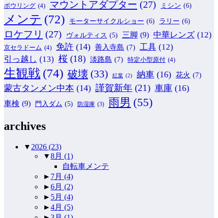
マウントアダプター
(27)
ミシン
(6)
ボウリング
(4)
メンテ
(72)
モーターサイクルショー
(6)
ラリー
(6)
ロケフリ
(27)
中華レンズ
(12)
三脚
(9)
ヴォルティス
(5)
免許
(14)
工具
(12)
善入寺島
(7)
京セラドーム
(4)
桜
(18)
引っ越し
(13)
淡路島
(7)
特定小型原付
(4)
生観戦
(74)
破壊
(33)
納車
(16)
花火
(7)
紅葉
(2)
謹賀新年
(21)
蒙古タンメン中本
(14)
車庫
(16)
雨男
(55)
車検
(9)
門入ダム
(5)
防湿庫
(3)
archives
▼
2026
(23)
▼
8月
(1)
自転車メンテ
►
7月
(4)
►
6月
(2)
►
5月
(4)
►
4月
(5)
►
3月
(1)