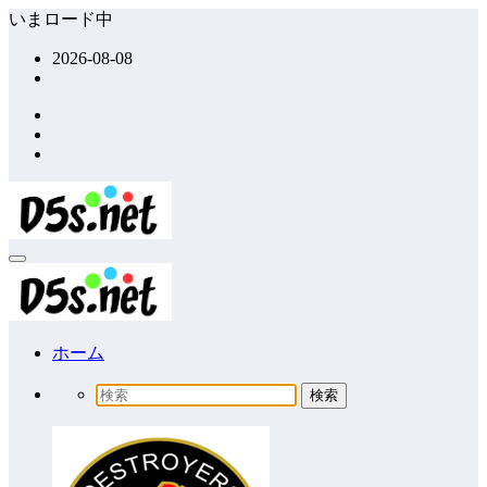
コ
いまロード中
ン
2026-08-08
テ
ン
ツ
へ
ス
キ
ッ
プ
ホーム