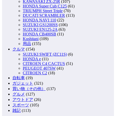
KAWASAKI ZX-25R
(107)
HONDA Super Cub C125
(61)
TRIUMPH Street Triple
(70)
DUCATI SCRAMBLER
(113)
HONDA NAVI 110
(22)
SUZUKI GS1200SS
(106)
SUZUKI EN125-2A
(63)
HONDA CB400SB
(11)
Kushitani
(109)
用品
(155)
クルマ
(154)
SUZUKI SWIFT (ZC11S)
(6)
HONDA e
(11)
CITROEN C4 CACTUS
(51)
PEUGEOT 407SW
(41)
CITROEN C2
(18)
自転車
(19)
ガジェット
(321)
買い物（その他）
(137)
グルメ
(127)
アウトドア
(26)
スポーツ
(105)
雑記
(113)