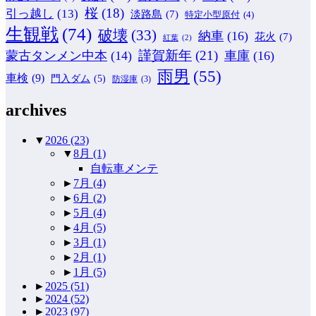
桜
(18)
引っ越し
(13)
淡路島
(7)
特定小型原付
(4)
生観戦
(74)
破壊
(33)
納車
(16)
花火
(7)
紅葉
(2)
謹賀新年
(21)
蒙古タンメン中本
(14)
車庫
(16)
雨男
(55)
車検
(9)
門入ダム
(5)
防湿庫
(3)
archives
▼
2026
(23)
▼
8月
(1)
自転車メンテ
►
7月
(4)
►
6月
(2)
►
5月
(4)
►
4月
(5)
►
3月
(1)
►
2月
(1)
►
1月
(5)
►
2025
(51)
►
2024
(52)
►
2023
(97)