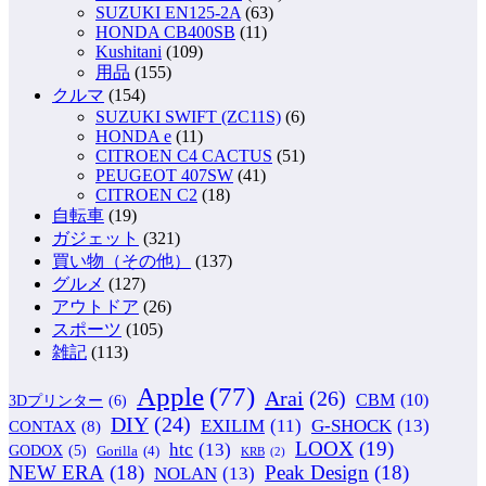
SUZUKI EN125-2A
(63)
HONDA CB400SB
(11)
Kushitani
(109)
用品
(155)
クルマ
(154)
SUZUKI SWIFT (ZC11S)
(6)
HONDA e
(11)
CITROEN C4 CACTUS
(51)
PEUGEOT 407SW
(41)
CITROEN C2
(18)
自転車
(19)
ガジェット
(321)
買い物（その他）
(137)
グルメ
(127)
アウトドア
(26)
スポーツ
(105)
雑記
(113)
Apple
(77)
Arai
(26)
CBM
(10)
3Dプリンター
(6)
DIY
(24)
G-SHOCK
(13)
EXILIM
(11)
CONTAX
(8)
LOOX
(19)
htc
(13)
GODOX
(5)
Gorilla
(4)
KRB
(2)
NEW ERA
(18)
Peak Design
(18)
NOLAN
(13)