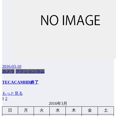
2016-03-10
カメラ
アクションカム
TECACAMHD終了
もっと見る
1
2
投
2016年3月
稿
日
月
火
水
木
金
土