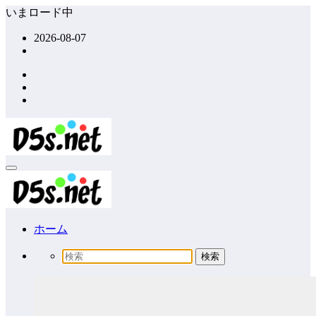
コ
いまロード中
ン
2026-08-07
テ
ン
ツ
へ
ス
キ
ッ
プ
ホーム