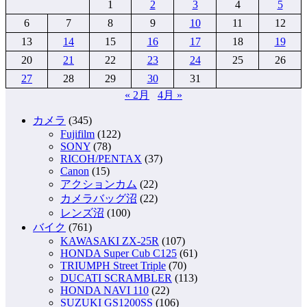
の
1
2
3
4
5
ペ
6
7
8
9
10
11
12
13
14
15
16
17
18
19
ー
20
21
22
23
24
25
26
ジ
27
28
29
30
31
送
« 2月
4月 »
り
カメラ
(345)
Fujifilm
(122)
SONY
(78)
RICOH/PENTAX
(37)
Canon
(15)
アクションカム
(22)
カメラバッグ沼
(22)
レンズ沼
(100)
バイク
(761)
KAWASAKI ZX-25R
(107)
HONDA Super Cub C125
(61)
TRIUMPH Street Triple
(70)
DUCATI SCRAMBLER
(113)
HONDA NAVI 110
(22)
SUZUKI GS1200SS
(106)