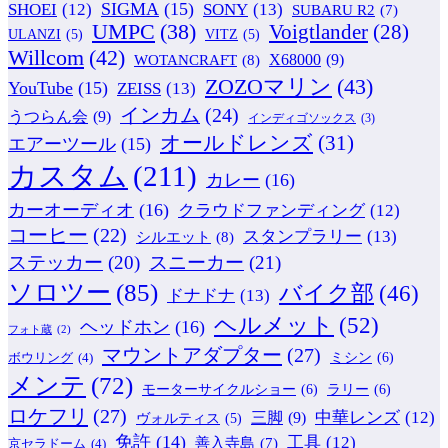
SIGMA
(15)
SONY
(13)
SHOEI
(12)
SUBARU R2
(7)
UMPC
(38)
Voigtlander
(28)
ULANZI
(5)
VITZ
(5)
Willcom
(42)
WOTANCRAFT
(8)
X68000
(9)
ZOZOマリン
(43)
YouTube
(15)
ZEISS
(13)
インカム
(24)
うつらん会
(9)
インディゴソックス
(3)
オールドレンズ
(31)
エアーツール
(15)
カスタム
(211)
カレー
(16)
カーオーディオ
(16)
クラウドファンディング
(12)
コーヒー
(22)
スタンプラリー
(13)
シルエット
(8)
ステッカー
(20)
スニーカー
(21)
ソロツー
(85)
バイク部
(46)
ドナドナ
(13)
ヘルメット
(52)
ヘッドホン
(16)
フォト蔵
(2)
マウントアダプター
(27)
ミシン
(6)
ボウリング
(4)
メンテ
(72)
モーターサイクルショー
(6)
ラリー
(6)
ロケフリ
(27)
中華レンズ
(12)
三脚
(9)
ヴォルティス
(5)
免許
(14)
工具
(12)
善入寺島
(7)
京セラドーム
(4)