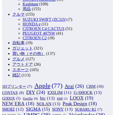
Kushitani
(109)
用品
(155)
クルマ
(155)
SUZUKI SWIFT (ZC11S)
(7)
HONDA e
(11)
CITROEN C4 CACTUS
(51)
PEUGEOT 407SW
(41)
CITROEN C2
(18)
自転車
(19)
ガジェット
(321)
買い物（その他）
(137)
グルメ
(127)
アウトドア
(26)
スポーツ
(105)
雑記
(113)
Apple
(77)
Arai
(26)
CBM
(10)
3Dプリンター
(7)
DIY
(24)
G-SHOCK
(13)
EXILIM
(11)
CONTAX
(8)
LOOX
(19)
htc
(13)
GODOX
(5)
Gorilla
(4)
KRB
(2)
NEW ERA
(18)
Peak Design
(18)
NOLAN
(13)
SIGMA
(15)
SONY
(13)
SHOEI
(12)
SUBARU R2
(7)
UMPC
(38)
Voigtlander
(28)