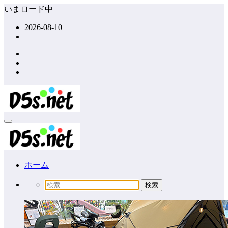
コ
いまロード中
ン
2026-08-10
テ
ン
ツ
へ
ス
キ
ッ
プ
ホーム