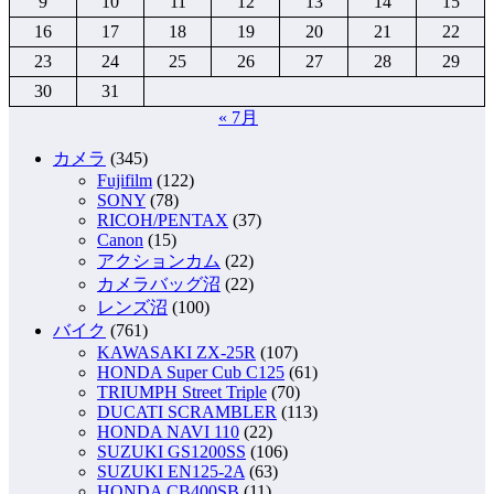
9
10
11
12
13
14
15
ー
16
17
18
19
20
21
22
ジ
23
24
25
26
27
28
29
送
30
31
り
« 7月
カメラ
(345)
Fujifilm
(122)
SONY
(78)
RICOH/PENTAX
(37)
Canon
(15)
アクションカム
(22)
カメラバッグ沼
(22)
レンズ沼
(100)
バイク
(761)
KAWASAKI ZX-25R
(107)
HONDA Super Cub C125
(61)
TRIUMPH Street Triple
(70)
DUCATI SCRAMBLER
(113)
HONDA NAVI 110
(22)
SUZUKI GS1200SS
(106)
SUZUKI EN125-2A
(63)
HONDA CB400SB
(11)