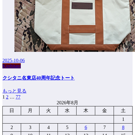
2025-10-06
Kushitani
クシタニ名東店40周年記念トート
もっと見る
1
2
…
77
投
2026年8月
稿
日
月
火
水
木
金
土
の
1
ペ
2
3
4
5
6
7
8