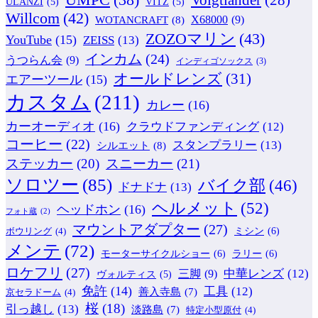
ULANZI
(5)
VITZ
(5)
Willcom
(42)
WOTANCRAFT
(8)
X68000
(9)
ZOZOマリン
(43)
YouTube
(15)
ZEISS
(13)
インカム
(24)
うつらん会
(9)
インディゴソックス
(3)
オールドレンズ
(31)
エアーツール
(15)
カスタム
(211)
カレー
(16)
カーオーディオ
(16)
クラウドファンディング
(12)
コーヒー
(22)
スタンプラリー
(13)
シルエット
(8)
ステッカー
(20)
スニーカー
(21)
ソロツー
(85)
バイク部
(46)
ドナドナ
(13)
ヘルメット
(52)
ヘッドホン
(16)
フォト蔵
(2)
マウントアダプター
(27)
ミシン
(6)
ボウリング
(4)
メンテ
(72)
モーターサイクルショー
(6)
ラリー
(6)
ロケフリ
(27)
中華レンズ
(12)
三脚
(9)
ヴォルティス
(5)
免許
(14)
工具
(12)
善入寺島
(7)
京セラドーム
(4)
桜
(18)
引っ越し
(13)
淡路島
(7)
特定小型原付
(4)