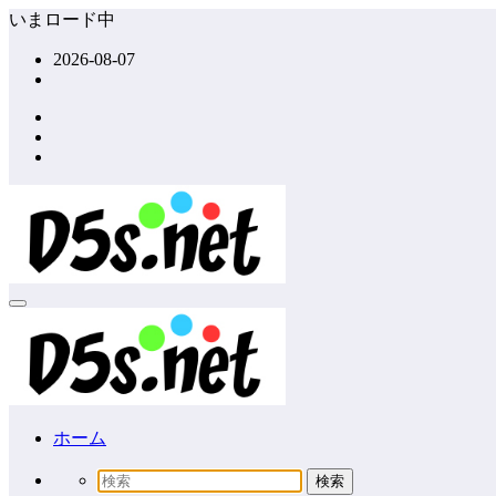
コ
いまロード中
ン
2026-08-07
テ
ン
ツ
へ
ス
キ
ッ
プ
ホーム