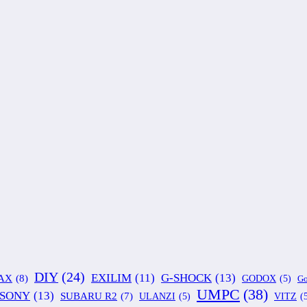
DIY
(24)
G-SHOCK
(13)
EXILIM
(11)
AX
(8)
GODOX
(5)
Go
UMPC
(38)
SONY
(13)
SUBARU R2
(7)
ULANZI
(5)
VITZ
(