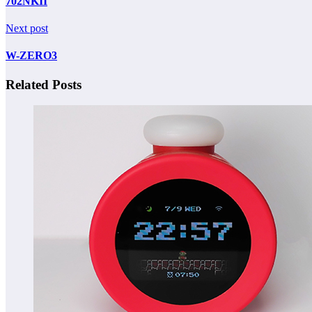
702NKII
Next post
W-ZERO3
Related Posts