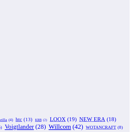
LOOX
(19)
NEW ERA
(18)
htc
(13)
rilla
(4)
KRB
(2)
Willcom
(42)
Voigtlander
(28)
WOTANCRAFT
(8)
5)