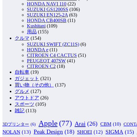
HONDA NAVI 110
(22)
SUZUKI GS1200SS
(106)
SUZUKI EN125-2A
(63)
HONDA CB400SB
(11)
Kushitani
(109)
用品
(155)
クルマ
(154)
SUZUKI SWIFT (ZC11S)
(6)
HONDA e
(11)
CITROEN C4 CACTUS
(51)
PEUGEOT 407SW
(41)
CITROEN C2
(18)
自転車
(19)
ガジェット
(321)
買い物（その他）
(137)
グルメ
(127)
アウトドア
(26)
スポーツ
(105)
雑記
(113)
Apple
(77)
Arai
(26)
CBM
(10)
CONT
3Dプリンター
(6)
Peak Design
(18)
NOLAN
(13)
SIGMA
(15)
SHOEI
(12)