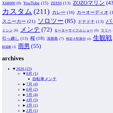
ZOZOマリン
(43
YouTube
(15)
ZEISS
(13)
X68000
(9)
カスタム
(211)
カレー
(16)
カーオーディオ
(
ソロツー
(85)
バ
スニーカー
(21)
ドナドナ
(13)
メンテ
(72)
ミシン
(6)
モーターサイクルショー
(6)
ラリー
生観戦
桜
(18)
引っ越し
(13)
淡路島
(7)
特定小型原付
(4)
雨男
(55)
防湿庫
(3)
archives
▼
2026
(23)
▼
8月
(1)
自転車メンテ
►
7月
(4)
►
6月
(2)
►
5月
(4)
►
4月
(5)
►
3月
(1)
►
2月
(1)