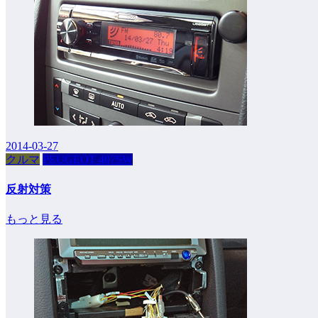
2014-03-27
クルマ
PEUGEOT 407SW
反射対策
もっと見る