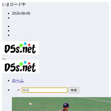
コ
いまロード中
ン
2026-08-06
テ
ン
ツ
へ
ス
キ
ッ
プ
ホーム