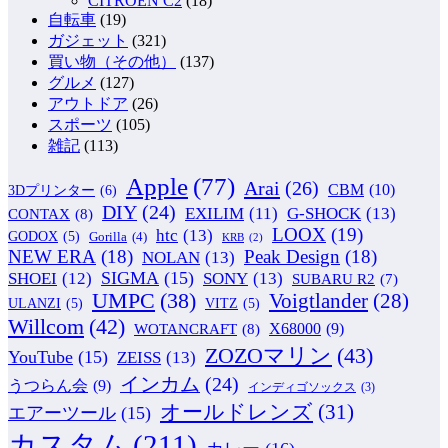
CITROEN C2
(18)
自転車
(19)
ガジェット
(321)
買い物（その他）
(137)
グルメ
(127)
アウトドア
(26)
スポーツ
(105)
雑記
(113)
Apple
(77)
Arai
(26)
CBM
(10)
3Dプリンター
(6)
DIY
(24)
G-SHOCK
(13)
EXILIM
(11)
CONTAX
(8)
LOOX
(19)
htc
(13)
GODOX
(5)
Gorilla
(4)
KRB
(2)
NEW ERA
(18)
Peak Design
(18)
NOLAN
(13)
SIGMA
(15)
SONY
(13)
SHOEI
(12)
SUBARU R2
(7)
UMPC
(38)
Voigtlander
(28)
ULANZI
(5)
VITZ
(5)
Willcom
(42)
WOTANCRAFT
(8)
X68000
(9)
ZOZOマリン
(43)
YouTube
(15)
ZEISS
(13)
インカム
(24)
うつらん会
(9)
インディゴソックス
(3)
オールドレンズ
(31)
エアーツール
(15)
カスタム
(211)