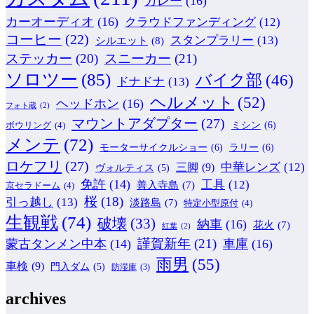
カレー
(16)
カーオーディオ
(16)
クラウドファンディング
(12)
コーヒー
(22)
スタンプラリー
(13)
シルエット
(8)
ステッカー
(20)
スニーカー
(21)
ソロツー
(85)
バイク部
(46)
ドナドナ
(13)
ヘルメット
(52)
ヘッドホン
(16)
フォト蔵
(2)
マウントアダプター
(27)
ミシン
(6)
ボウリング
(4)
メンテ
(72)
モーターサイクルショー
(6)
ラリー
(6)
ロケフリ
(27)
中華レンズ
(12)
三脚
(9)
ヴォルティス
(5)
免許
(14)
工具
(12)
善入寺島
(7)
京セラドーム
(4)
桜
(18)
引っ越し
(13)
淡路島
(7)
特定小型原付
(4)
生観戦
(74)
破壊
(33)
納車
(16)
花火
(7)
紅葉
(2)
謹賀新年
(21)
蒙古タンメン中本
(14)
車庫
(16)
雨男
(55)
車検
(9)
門入ダム
(5)
防湿庫
(3)
archives