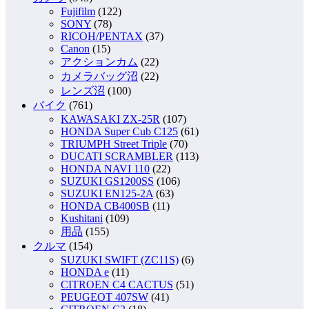
Fujifilm
(122)
SONY
(78)
RICOH/PENTAX
(37)
Canon
(15)
アクションカム
(22)
カメラバッグ沼
(22)
レンズ沼
(100)
バイク
(761)
KAWASAKI ZX-25R
(107)
HONDA Super Cub C125
(61)
TRIUMPH Street Triple
(70)
DUCATI SCRAMBLER
(113)
HONDA NAVI 110
(22)
SUZUKI GS1200SS
(106)
SUZUKI EN125-2A
(63)
HONDA CB400SB
(11)
Kushitani
(109)
用品
(155)
クルマ
(154)
SUZUKI SWIFT (ZC11S)
(6)
HONDA e
(11)
CITROEN C4 CACTUS
(51)
PEUGEOT 407SW
(41)