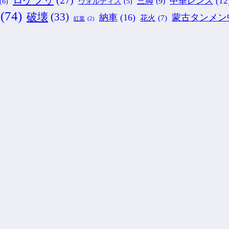
中華レンズ
(12
三脚
(9)
(6)
ヴォルティス
(5)
(74)
破壊
(33)
納車
(16)
蒙古タンメン
花火
(7)
紅葉
(2)