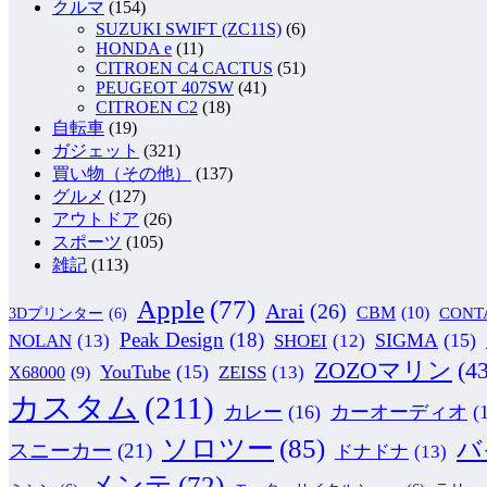
クルマ
(154)
SUZUKI SWIFT (ZC11S)
(6)
HONDA e
(11)
CITROEN C4 CACTUS
(51)
PEUGEOT 407SW
(41)
CITROEN C2
(18)
自転車
(19)
ガジェット
(321)
買い物（その他）
(137)
グルメ
(127)
アウトドア
(26)
スポーツ
(105)
雑記
(113)
Apple
(77)
Arai
(26)
CBM
(10)
CONT
3Dプリンター
(6)
Peak Design
(18)
NOLAN
(13)
SIGMA
(15)
SHOEI
(12)
ZOZOマリン
(43
YouTube
(15)
ZEISS
(13)
X68000
(9)
カスタム
(211)
カレー
(16)
カーオーディオ
(
ソロツー
(85)
バ
スニーカー
(21)
ドナドナ
(13)
メンテ
(72)