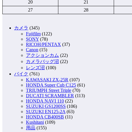
20
21
27
28
カメラ
(345)
Fujifilm
(122)
SONY
(78)
RICOH/PENTAX
(37)
Canon
(15)
アクションカム
(22)
カメラバッグ沼
(22)
レンズ沼
(100)
バイク
(761)
KAWASAKI ZX-25R
(107)
HONDA Super Cub C125
(61)
TRIUMPH Street Triple
(70)
DUCATI SCRAMBLER
(113)
HONDA NAVI 110
(22)
SUZUKI GS1200SS
(106)
SUZUKI EN125-2A
(63)
HONDA CB400SB
(11)
Kushitani
(109)
用品
(155)