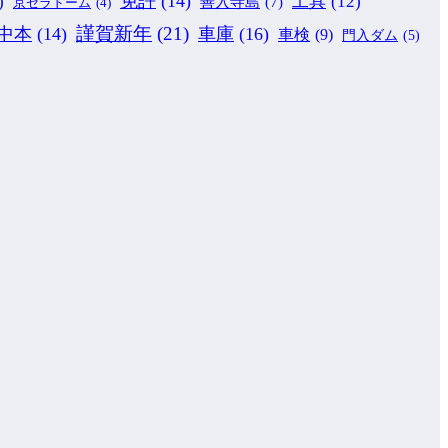
免許
(14)
)
工具
(12)
善入寺島
(7)
京セラドーム
(4)
謹賀新年
(21)
中本
(14)
車庫
(16)
車検
(9)
門入ダム
(5)