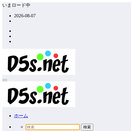
コ
いまロード中
ン
2026-08-07
テ
ン
ツ
へ
ス
キ
ッ
プ
ホーム