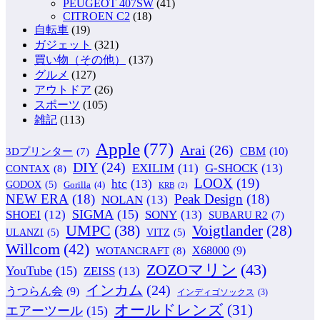
PEUGEOT 407SW
(41)
CITROEN C2
(18)
自転車
(19)
ガジェット
(321)
買い物（その他）
(137)
グルメ
(127)
アウトドア
(26)
スポーツ
(105)
雑記
(113)
Apple
(77)
Arai
(26)
CBM
(10)
3Dプリンター
(7)
DIY
(24)
G-SHOCK
(13)
EXILIM
(11)
CONTAX
(8)
LOOX
(19)
htc
(13)
GODOX
(5)
Gorilla
(4)
KRB
(2)
NEW ERA
(18)
Peak Design
(18)
NOLAN
(13)
SIGMA
(15)
SONY
(13)
SHOEI
(12)
SUBARU R2
(7)
UMPC
(38)
Voigtlander
(28)
ULANZI
(5)
VITZ
(5)
Willcom
(42)
WOTANCRAFT
(8)
X68000
(9)
ZOZOマリン
(43)
YouTube
(15)
ZEISS
(13)
インカム
(24)
うつらん会
(9)
インディゴソックス
(3)
オールドレンズ
(31)
エアーツール
(15)