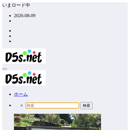
コ
いまロード中
ン
2026-08-09
テ
ン
ツ
へ
ス
キ
ッ
プ
ホーム