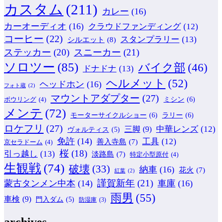
カスタム
(211)
カレー
(16)
カーオーディオ
(16)
クラウドファンディング
(12)
コーヒー
(22)
スタンプラリー
(13)
シルエット
(8)
ステッカー
(20)
スニーカー
(21)
ソロツー
(85)
バイク部
(46)
ドナドナ
(13)
ヘルメット
(52)
ヘッドホン
(16)
フォト蔵
(2)
マウントアダプター
(27)
ミシン
(6)
ボウリング
(4)
メンテ
(72)
モーターサイクルショー
(6)
ラリー
(6)
ロケフリ
(27)
中華レンズ
(12)
三脚
(9)
ヴォルティス
(5)
免許
(14)
工具
(12)
善入寺島
(7)
京セラドーム
(4)
桜
(18)
引っ越し
(13)
淡路島
(7)
特定小型原付
(4)
生観戦
(74)
破壊
(33)
納車
(16)
花火
(7)
紅葉
(2)
謹賀新年
(21)
蒙古タンメン中本
(14)
車庫
(16)
雨男
(55)
車検
(9)
門入ダム
(5)
防湿庫
(3)
archives