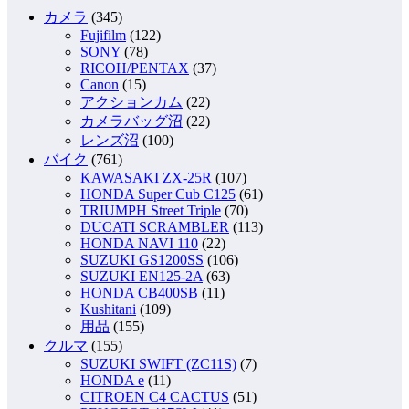
カメラ
(345)
Fujifilm
(122)
SONY
(78)
RICOH/PENTAX
(37)
Canon
(15)
アクションカム
(22)
カメラバッグ沼
(22)
レンズ沼
(100)
バイク
(761)
KAWASAKI ZX-25R
(107)
HONDA Super Cub C125
(61)
TRIUMPH Street Triple
(70)
DUCATI SCRAMBLER
(113)
HONDA NAVI 110
(22)
SUZUKI GS1200SS
(106)
SUZUKI EN125-2A
(63)
HONDA CB400SB
(11)
Kushitani
(109)
用品
(155)
クルマ
(155)
SUZUKI SWIFT (ZC11S)
(7)
HONDA e
(11)
CITROEN C4 CACTUS
(51)