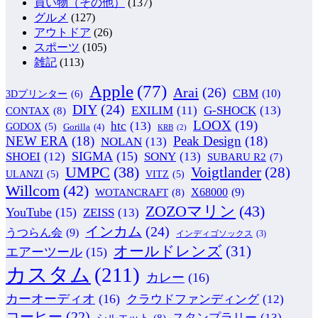
買い物（その他）
(137)
グルメ
(127)
アウトドア
(26)
スポーツ
(105)
雑記
(113)
Apple
(77)
Arai
(26)
CBM
(10)
3Dプリンター
(6)
DIY
(24)
G-SHOCK
(13)
EXILIM
(11)
CONTAX
(8)
LOOX
(19)
htc
(13)
GODOX
(5)
Gorilla
(4)
KRB
(2)
NEW ERA
(18)
Peak Design
(18)
NOLAN
(13)
SIGMA
(15)
SONY
(13)
SHOEI
(12)
SUBARU R2
(7)
UMPC
(38)
Voigtlander
(28)
ULANZI
(5)
VITZ
(5)
Willcom
(42)
WOTANCRAFT
(8)
X68000
(9)
ZOZOマリン
(43)
YouTube
(15)
ZEISS
(13)
インカム
(24)
うつらん会
(9)
インディゴソックス
(3)
オールドレンズ
(31)
エアーツール
(15)
カスタム
(211)
カレー
(16)
カーオーディオ
(16)
クラウドファンディング
(12)
コーヒー
(22)
スタンプラリー
(13)
シルエット
(8)