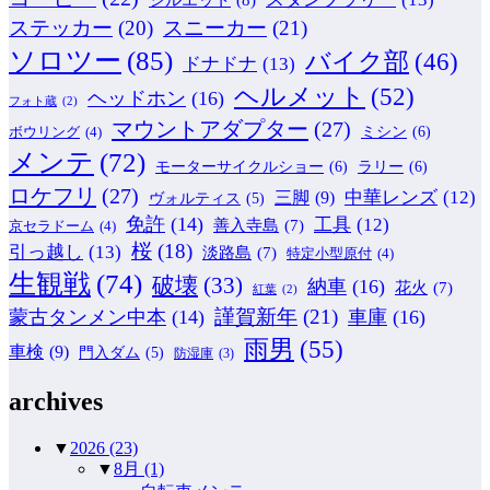
ステッカー
(20)
スニーカー
(21)
ソロツー
(85)
バイク部
(46)
ドナドナ
(13)
ヘルメット
(52)
ヘッドホン
(16)
フォト蔵
(2)
マウントアダプター
(27)
ミシン
(6)
ボウリング
(4)
メンテ
(72)
モーターサイクルショー
(6)
ラリー
(6)
ロケフリ
(27)
中華レンズ
(12)
三脚
(9)
ヴォルティス
(5)
免許
(14)
工具
(12)
善入寺島
(7)
京セラドーム
(4)
桜
(18)
引っ越し
(13)
淡路島
(7)
特定小型原付
(4)
生観戦
(74)
破壊
(33)
納車
(16)
花火
(7)
紅葉
(2)
謹賀新年
(21)
蒙古タンメン中本
(14)
車庫
(16)
雨男
(55)
車検
(9)
門入ダム
(5)
防湿庫
(3)
archives
▼
2026
(23)
▼
8月
(1)