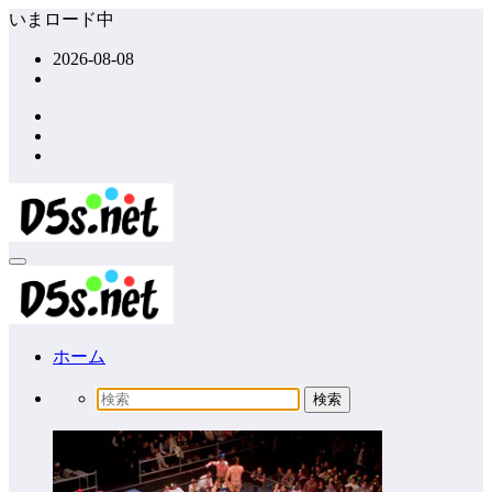
コ
いまロード中
ン
2026-08-08
テ
ン
ツ
へ
ス
キ
ッ
プ
ホーム