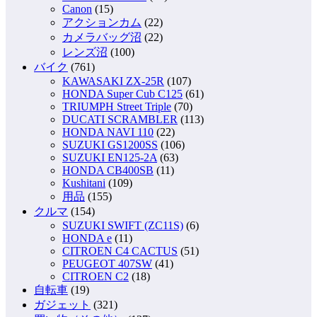
Canon
(15)
アクションカム
(22)
カメラバッグ沼
(22)
レンズ沼
(100)
バイク
(761)
KAWASAKI ZX-25R
(107)
HONDA Super Cub C125
(61)
TRIUMPH Street Triple
(70)
DUCATI SCRAMBLER
(113)
HONDA NAVI 110
(22)
SUZUKI GS1200SS
(106)
SUZUKI EN125-2A
(63)
HONDA CB400SB
(11)
Kushitani
(109)
用品
(155)
クルマ
(154)
SUZUKI SWIFT (ZC11S)
(6)
HONDA e
(11)
CITROEN C4 CACTUS
(51)
PEUGEOT 407SW
(41)
CITROEN C2
(18)
自転車
(19)
ガジェット
(321)