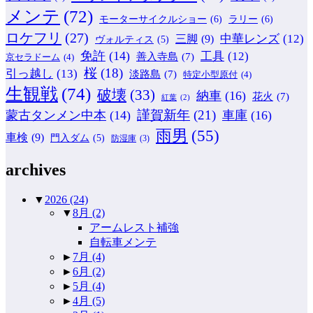
メンテ
(72)
モーターサイクルショー
(6)
ラリー
(6)
ロケフリ
(27)
中華レンズ
(12)
三脚
(9)
ヴォルティス
(5)
免許
(14)
工具
(12)
善入寺島
(7)
京セラドーム
(4)
桜
(18)
引っ越し
(13)
淡路島
(7)
特定小型原付
(4)
生観戦
(74)
破壊
(33)
納車
(16)
花火
(7)
紅葉
(2)
謹賀新年
(21)
蒙古タンメン中本
(14)
車庫
(16)
雨男
(55)
車検
(9)
門入ダム
(5)
防湿庫
(3)
archives
▼
2026
(24)
▼
8月
(2)
アームレスト補強
自転車メンテ
►
7月
(4)
►
6月
(2)
►
5月
(4)
►
4月
(5)