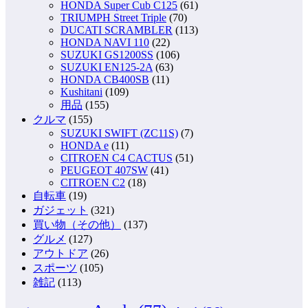
HONDA Super Cub C125
(61)
TRIUMPH Street Triple
(70)
DUCATI SCRAMBLER
(113)
HONDA NAVI 110
(22)
SUZUKI GS1200SS
(106)
SUZUKI EN125-2A
(63)
HONDA CB400SB
(11)
Kushitani
(109)
用品
(155)
クルマ
(155)
SUZUKI SWIFT (ZC11S)
(7)
HONDA e
(11)
CITROEN C4 CACTUS
(51)
PEUGEOT 407SW
(41)
CITROEN C2
(18)
自転車
(19)
ガジェット
(321)
買い物（その他）
(137)
グルメ
(127)
アウトドア
(26)
スポーツ
(105)
雑記
(113)