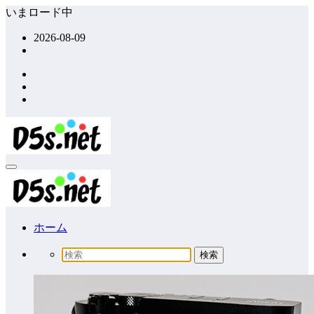
コ
いまロード中
ン
2026-08-09
テ
ン
ツ
へ
ス
キ
ッ
プ
ホーム