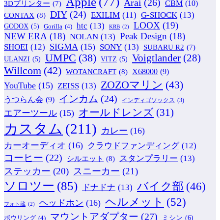
Apple
(77)
Arai
(26)
CBM
(10)
3Dプリンター
(7)
DIY
(24)
G-SHOCK
(13)
EXILIM
(11)
CONTAX
(8)
LOOX
(19)
htc
(13)
GODOX
(5)
Gorilla
(4)
KRB
(2)
NEW ERA
(18)
Peak Design
(18)
NOLAN
(13)
SIGMA
(15)
SONY
(13)
SHOEI
(12)
SUBARU R2
(7)
UMPC
(38)
Voigtlander
(28)
ULANZI
(5)
VITZ
(5)
Willcom
(42)
WOTANCRAFT
(8)
X68000
(9)
ZOZOマリン
(43)
YouTube
(15)
ZEISS
(13)
インカム
(24)
うつらん会
(9)
インディゴソックス
(3)
オールドレンズ
(31)
エアーツール
(15)
カスタム
(211)
カレー
(16)
カーオーディオ
(16)
クラウドファンディング
(12)
コーヒー
(22)
スタンプラリー
(13)
シルエット
(8)
ステッカー
(20)
スニーカー
(21)
ソロツー
(85)
バイク部
(46)
ドナドナ
(13)
ヘルメット
(52)
ヘッドホン
(16)
フォト蔵
(2)
マウントアダプター
(27)
ミシン
(6)
ボウリング
(4)