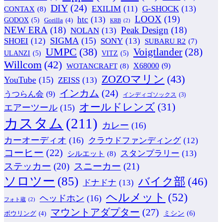
DIY
(24)
G-SHOCK
(13)
EXILIM
(11)
CONTAX
(8)
LOOX
(19)
htc
(13)
GODOX
(5)
Gorilla
(4)
KRB
(2)
NEW ERA
(18)
Peak Design
(18)
NOLAN
(13)
SIGMA
(15)
SONY
(13)
SHOEI
(12)
SUBARU R2
(7)
UMPC
(38)
Voigtlander
(28)
ULANZI
(5)
VITZ
(5)
Willcom
(42)
WOTANCRAFT
(8)
X68000
(9)
ZOZOマリン
(43)
YouTube
(15)
ZEISS
(13)
インカム
(24)
うつらん会
(9)
インディゴソックス
(3)
オールドレンズ
(31)
エアーツール
(15)
カスタム
(211)
カレー
(16)
カーオーディオ
(16)
クラウドファンディング
(12)
コーヒー
(22)
スタンプラリー
(13)
シルエット
(8)
ステッカー
(20)
スニーカー
(21)
ソロツー
(85)
バイク部
(46)
ドナドナ
(13)
ヘルメット
(52)
ヘッドホン
(16)
フォト蔵
(2)
マウントアダプター
(27)
ミシン
(6)
ボウリング
(4)