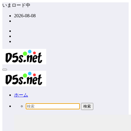
コ
いまロード中
ン
2026-08-08
テ
ン
ツ
へ
ス
キ
ッ
プ
ホーム