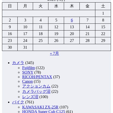
稿
日
月
火
水
木
金
土
の
1
ペ
2
3
4
5
6
7
8
9
10
11
12
13
14
15
ー
16
17
18
19
20
21
22
ジ
23
24
25
26
27
28
29
送
30
31
り
« 7月
カメラ
(345)
Fujifilm
(122)
SONY
(78)
RICOH/PENTAX
(37)
Canon
(15)
アクションカム
(22)
カメラバッグ沼
(22)
レンズ沼
(100)
バイク
(761)
KAWASAKI ZX-25R
(107)
HONDA Super Cub C125
(61)