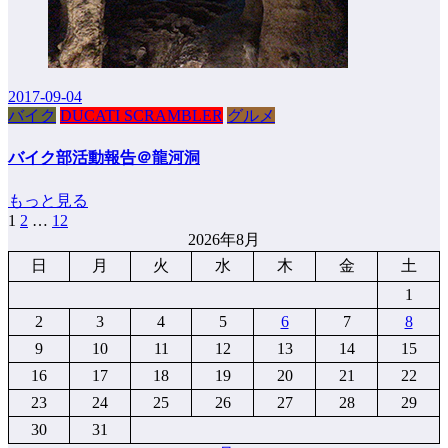
2017-09-04
バイク
DUCATI SCRAMBLER
グルメ
バイク部活動報告＠龍河洞
もっと見る
1
2
…
12
投
2026年8月
稿
日
月
火
水
木
金
土
の
1
ペ
2
3
4
5
6
7
8
9
10
11
12
13
14
15
ー
16
17
18
19
20
21
22
ジ
23
24
25
26
27
28
29
送
30
31