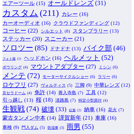
オールドレンズ
(31)
エアーツール
(15)
カスタム
(211)
カレー
(16)
カーオーディオ
(16)
クラウドファンディング
(12)
コーヒー
(22)
スタンプラリー
(13)
シルエット
(8)
ステッカー
(20)
スニーカー
(21)
ソロツー
(85)
バイク部
(46)
ドナドナ
(13)
ヘルメット
(52)
ヘッドホン
(16)
フォト蔵
(2)
マウントアダプター
(27)
ミシン
(6)
ボウリング
(4)
メンテ
(72)
モーターサイクルショー
(6)
ラリー
(6)
ロケフリ
(27)
中華レンズ
(12)
三脚
(9)
ヴォルティス
(5)
免許
(14)
工具
(12)
善入寺島
(7)
京セラドーム
(4)
桜
(18)
引っ越し
(13)
淡路島
(7)
特定小型原付
(4)
生観戦
(74)
破壊
(33)
納車
(16)
花火
(7)
紅葉
(2)
謹賀新年
(21)
蒙古タンメン中本
(14)
車庫
(16)
雨男
(55)
車検
(9)
門入ダム
(5)
防湿庫
(3)