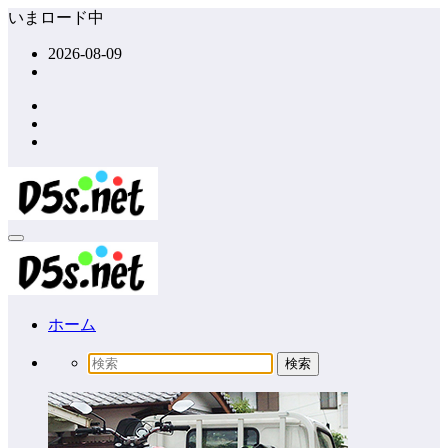
コ
いまロード中
ン
2026-08-09
テ
ン
ツ
へ
ス
キ
ッ
プ
ホーム