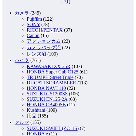
り
« 7月
カメラ
(345)
Fujifilm
(122)
SONY
(78)
RICOH/PENTAX
(37)
Canon
(15)
アクションカム
(22)
カメラバッグ沼
(22)
レンズ沼
(100)
バイク
(761)
KAWASAKI ZX-25R
(107)
HONDA Super Cub C125
(61)
TRIUMPH Street Triple
(70)
DUCATI SCRAMBLER
(113)
HONDA NAVI 110
(22)
SUZUKI GS1200SS
(106)
SUZUKI EN125-2A
(63)
HONDA CB400SB
(11)
Kushitani
(109)
用品
(155)
クルマ
(155)
SUZUKI SWIFT (ZC11S)
(7)
HONDA e
(11)