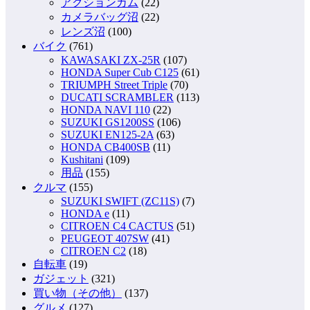
アクションカム
(22)
カメラバッグ沼
(22)
レンズ沼
(100)
バイク
(761)
KAWASAKI ZX-25R
(107)
HONDA Super Cub C125
(61)
TRIUMPH Street Triple
(70)
DUCATI SCRAMBLER
(113)
HONDA NAVI 110
(22)
SUZUKI GS1200SS
(106)
SUZUKI EN125-2A
(63)
HONDA CB400SB
(11)
Kushitani
(109)
用品
(155)
クルマ
(155)
SUZUKI SWIFT (ZC11S)
(7)
HONDA e
(11)
CITROEN C4 CACTUS
(51)
PEUGEOT 407SW
(41)
CITROEN C2
(18)
自転車
(19)
ガジェット
(321)
買い物（その他）
(137)
グルメ
(127)