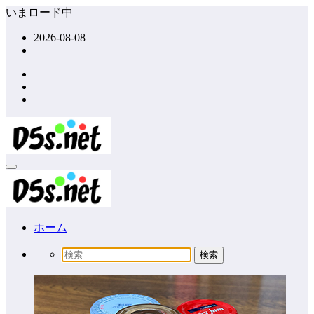
コ
いまロード中
ン
2026-08-08
テ
ン
ツ
へ
ス
キ
ッ
プ
ホーム