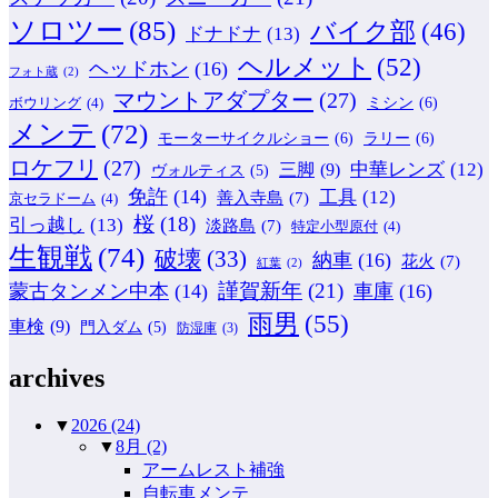
ソロツー
(85)
バイク部
(46)
ドナドナ
(13)
ヘルメット
(52)
ヘッドホン
(16)
フォト蔵
(2)
マウントアダプター
(27)
ミシン
(6)
ボウリング
(4)
メンテ
(72)
モーターサイクルショー
(6)
ラリー
(6)
ロケフリ
(27)
中華レンズ
(12)
三脚
(9)
ヴォルティス
(5)
免許
(14)
工具
(12)
善入寺島
(7)
京セラドーム
(4)
桜
(18)
引っ越し
(13)
淡路島
(7)
特定小型原付
(4)
生観戦
(74)
破壊
(33)
納車
(16)
花火
(7)
紅葉
(2)
謹賀新年
(21)
蒙古タンメン中本
(14)
車庫
(16)
雨男
(55)
車検
(9)
門入ダム
(5)
防湿庫
(3)
archives
▼
2026
(24)
▼
8月
(2)
アームレスト補強
自転車メンテ