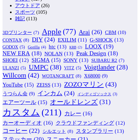
アウトドア
(26)
スポーツ
(105)
雑記
(113)
Apple
(77)
Arai
(26)
CBM
(10)
3Dプリンター
(7)
DIY
(24)
G-SHOCK
(13)
EXILIM
(11)
CONTAX
(8)
LOOX
(19)
htc
(13)
GODOX
(5)
Gorilla
(4)
KRB
(2)
NEW ERA
(18)
Peak Design
(18)
NOLAN
(13)
SIGMA
(15)
SONY
(13)
SHOEI
(12)
SUBARU R2
(7)
UMPC
(38)
Voigtlander
(28)
ULANZI
(5)
VITZ
(5)
Willcom
(42)
WOTANCRAFT
(8)
X68000
(9)
ZOZOマリン
(43)
YouTube
(15)
ZEISS
(13)
インカム
(24)
うつらん会
(9)
インディゴソックス
(3)
オールドレンズ
(31)
エアーツール
(15)
カスタム
(211)
カレー
(16)
カーオーディオ
(16)
クラウドファンディング
(12)
コーヒー
(22)
スタンプラリー
(13)
シルエット
(8)
ステッカー
(20)
スニーカー
(21)