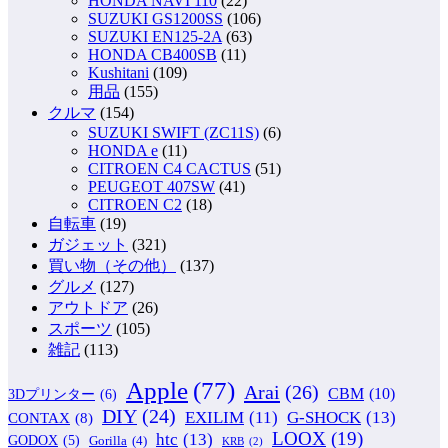
HONDA NAVI 110
(22)
SUZUKI GS1200SS
(106)
SUZUKI EN125-2A
(63)
HONDA CB400SB
(11)
Kushitani
(109)
用品
(155)
クルマ
(154)
SUZUKI SWIFT (ZC11S)
(6)
HONDA e
(11)
CITROEN C4 CACTUS
(51)
PEUGEOT 407SW
(41)
CITROEN C2
(18)
自転車
(19)
ガジェット
(321)
買い物（その他）
(137)
グルメ
(127)
アウトドア
(26)
スポーツ
(105)
雑記
(113)
Apple
(77)
Arai
(26)
CBM
(10)
3Dプリンター
(6)
DIY
(24)
G-SHOCK
(13)
EXILIM
(11)
CONTAX
(8)
LOOX
(19)
htc
(13)
GODOX
(5)
Gorilla
(4)
KRB
(2)