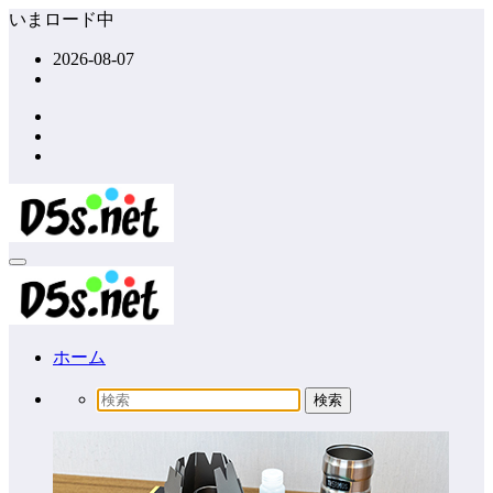
コ
いまロード中
ン
2026-08-07
テ
ン
ツ
へ
ス
キ
ッ
プ
ホーム