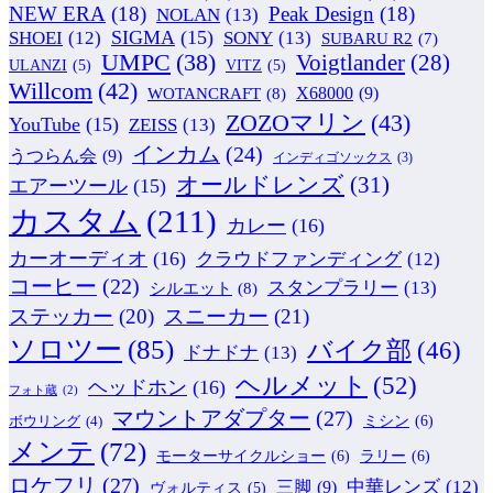
NEW ERA
(18)
Peak Design
(18)
NOLAN
(13)
SIGMA
(15)
SONY
(13)
SHOEI
(12)
SUBARU R2
(7)
UMPC
(38)
Voigtlander
(28)
ULANZI
(5)
VITZ
(5)
Willcom
(42)
WOTANCRAFT
(8)
X68000
(9)
ZOZOマリン
(43)
YouTube
(15)
ZEISS
(13)
インカム
(24)
うつらん会
(9)
インディゴソックス
(3)
オールドレンズ
(31)
エアーツール
(15)
カスタム
(211)
カレー
(16)
カーオーディオ
(16)
クラウドファンディング
(12)
コーヒー
(22)
スタンプラリー
(13)
シルエット
(8)
ステッカー
(20)
スニーカー
(21)
ソロツー
(85)
バイク部
(46)
ドナドナ
(13)
ヘルメット
(52)
ヘッドホン
(16)
フォト蔵
(2)
マウントアダプター
(27)
ミシン
(6)
ボウリング
(4)
メンテ
(72)
モーターサイクルショー
(6)
ラリー
(6)
ロケフリ
(27)
中華レンズ
(12)
三脚
(9)
ヴォルティス
(5)