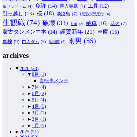
免許
(14)
工具
(12)
善入寺島
(7)
京セラドーム
(4)
桜
(18)
引っ越し
(13)
淡路島
(7)
特定小型原付
(4)
生観戦
(74)
破壊
(33)
納車
(16)
花火
(7)
紅葉
(2)
謹賀新年
(21)
蒙古タンメン中本
(14)
車庫
(16)
雨男
(55)
車検
(9)
門入ダム
(5)
防湿庫
(3)
archives
▼
2026
(23)
▼
8月
(1)
自転車メンテ
►
7月
(4)
►
6月
(2)
►
5月
(4)
►
4月
(5)
►
3月
(1)
►
2月
(1)
►
1月
(5)
►
2025
(51)