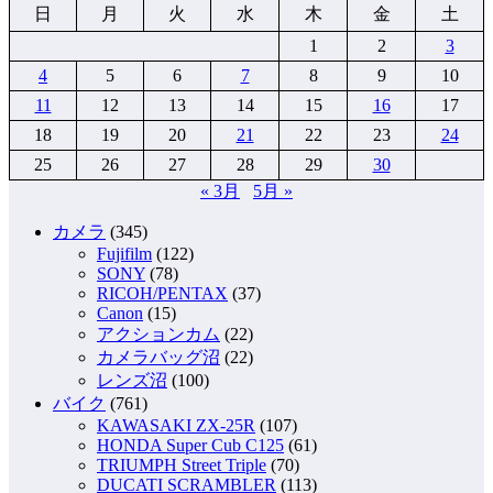
日
月
火
水
木
金
土
1
2
3
4
5
6
7
8
9
10
11
12
13
14
15
16
17
18
19
20
21
22
23
24
25
26
27
28
29
30
« 3月
5月 »
カメラ
(345)
Fujifilm
(122)
SONY
(78)
RICOH/PENTAX
(37)
Canon
(15)
アクションカム
(22)
カメラバッグ沼
(22)
レンズ沼
(100)
バイク
(761)
KAWASAKI ZX-25R
(107)
HONDA Super Cub C125
(61)
TRIUMPH Street Triple
(70)
DUCATI SCRAMBLER
(113)