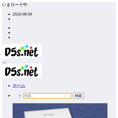
コ
いまロード中
ン
2026-08-09
テ
ン
ツ
へ
ス
キ
ッ
プ
ホーム