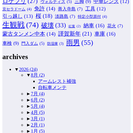
ロケフリ
(27)
中華レンズ
(12)
三脚
(9)
ヴォルティス
(5)
免許
(14)
工具
(12)
善入寺島
(7)
京セラドーム
(4)
桜
(18)
引っ越し
(13)
淡路島
(7)
特定小型原付
(4)
生観戦
(74)
破壊
(33)
納車
(16)
花火
(7)
紅葉
(2)
謹賀新年
(21)
蒙古タンメン中本
(14)
車庫
(16)
雨男
(55)
車検
(9)
門入ダム
(5)
防湿庫
(3)
archives
▼
2026
(24)
▼
8月
(2)
アームレスト補強
自転車メンテ
►
7月
(4)
►
6月
(2)
►
5月
(4)
►
4月
(5)
►
3月
(1)
►
2月
(1)
►
1月
(5)