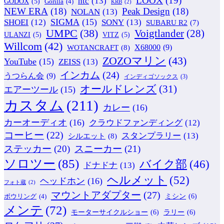
LOOX
(19)
htc
(13)
GODOX
(5)
Gorilla
(4)
KRB
(2)
NEW ERA
(18)
Peak Design
(18)
NOLAN
(13)
SIGMA
(15)
SONY
(13)
SHOEI
(12)
SUBARU R2
(7)
UMPC
(38)
Voigtlander
(28)
ULANZI
(5)
VITZ
(5)
Willcom
(42)
WOTANCRAFT
(8)
X68000
(9)
ZOZOマリン
(43)
YouTube
(15)
ZEISS
(13)
インカム
(24)
うつらん会
(9)
インディゴソックス
(3)
オールドレンズ
(31)
エアーツール
(15)
カスタム
(211)
カレー
(16)
カーオーディオ
(16)
クラウドファンディング
(12)
コーヒー
(22)
スタンプラリー
(13)
シルエット
(8)
ステッカー
(20)
スニーカー
(21)
ソロツー
(85)
バイク部
(46)
ドナドナ
(13)
ヘルメット
(52)
ヘッドホン
(16)
フォト蔵
(2)
マウントアダプター
(27)
ミシン
(6)
ボウリング
(4)
メンテ
(72)
モーターサイクルショー
(6)
ラリー
(6)