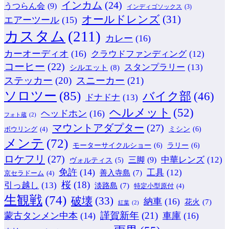
インカム
(24)
うつらん会
(9)
インディゴソックス
(3)
オールドレンズ
(31)
エアーツール
(15)
カスタム
(211)
カレー
(16)
カーオーディオ
(16)
クラウドファンディング
(12)
コーヒー
(22)
スタンプラリー
(13)
シルエット
(8)
ステッカー
(20)
スニーカー
(21)
ソロツー
(85)
バイク部
(46)
ドナドナ
(13)
ヘルメット
(52)
ヘッドホン
(16)
フォト蔵
(2)
マウントアダプター
(27)
ミシン
(6)
ボウリング
(4)
メンテ
(72)
モーターサイクルショー
(6)
ラリー
(6)
ロケフリ
(27)
中華レンズ
(12)
三脚
(9)
ヴォルティス
(5)
免許
(14)
工具
(12)
善入寺島
(7)
京セラドーム
(4)
桜
(18)
引っ越し
(13)
淡路島
(7)
特定小型原付
(4)
生観戦
(74)
破壊
(33)
納車
(16)
花火
(7)
紅葉
(2)
謹賀新年
(21)
蒙古タンメン中本
(14)
車庫
(16)