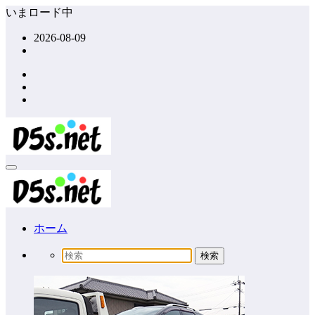
コ
いまロード中
ン
2026-08-09
テ
ン
ツ
へ
ス
キ
ッ
プ
ホーム