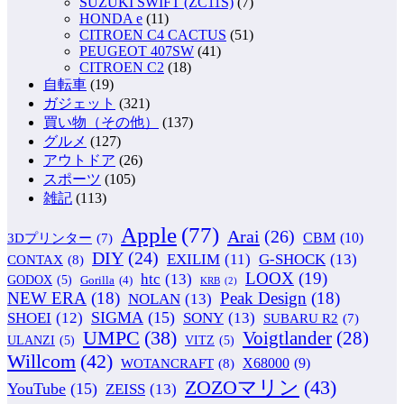
SUZUKI SWIFT (ZC11S)
(7)
HONDA e
(11)
CITROEN C4 CACTUS
(51)
PEUGEOT 407SW
(41)
CITROEN C2
(18)
自転車
(19)
ガジェット
(321)
買い物（その他）
(137)
グルメ
(127)
アウトドア
(26)
スポーツ
(105)
雑記
(113)
Apple
(77)
Arai
(26)
CBM
(10)
3Dプリンター
(7)
DIY
(24)
G-SHOCK
(13)
EXILIM
(11)
CONTAX
(8)
LOOX
(19)
htc
(13)
GODOX
(5)
Gorilla
(4)
KRB
(2)
NEW ERA
(18)
Peak Design
(18)
NOLAN
(13)
SIGMA
(15)
SONY
(13)
SHOEI
(12)
SUBARU R2
(7)
UMPC
(38)
Voigtlander
(28)
ULANZI
(5)
VITZ
(5)
Willcom
(42)
WOTANCRAFT
(8)
X68000
(9)
ZOZOマリン
(43)
YouTube
(15)
ZEISS
(13)