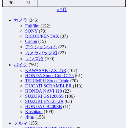
30
31
り
« 7月
カメラ
(345)
Fujifilm
(122)
SONY
(78)
RICOH/PENTAX
(37)
Canon
(15)
アクションカム
(22)
カメラバッグ沼
(22)
レンズ沼
(100)
バイク
(761)
KAWASAKI ZX-25R
(107)
HONDA Super Cub C125
(61)
TRIUMPH Street Triple
(70)
DUCATI SCRAMBLER
(113)
HONDA NAVI 110
(22)
SUZUKI GS1200SS
(106)
SUZUKI EN125-2A
(63)
HONDA CB400SB
(11)
Kushitani
(109)
用品
(155)
クルマ
(155)