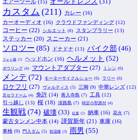
オールドレンズ
(31)
エアーツール
(15)
カスタム
(211)
カレー
(16)
カーオーディオ
(16)
クラウドファンディング
(12)
コーヒー
(22)
スタンプラリー
(13)
シルエット
(8)
ステッカー
(20)
スニーカー
(21)
ソロツー
(85)
バイク部
(46)
ドナドナ
(13)
ヘルメット
(52)
ヘッドホン
(16)
フォト蔵
(2)
マウントアダプター
(27)
ミシン
(6)
ボウリング
(4)
メンテ
(72)
モーターサイクルショー
(6)
ラリー
(6)
ロケフリ
(27)
中華レンズ
(12)
三脚
(9)
ヴォルティス
(5)
免許
(14)
工具
(12)
善入寺島
(7)
京セラドーム
(4)
桜
(18)
引っ越し
(13)
淡路島
(7)
特定小型原付
(4)
生観戦
(74)
破壊
(33)
納車
(16)
花火
(7)
紅葉
(2)
謹賀新年
(21)
蒙古タンメン中本
(14)
車庫
(16)
雨男
(55)
車検
(9)
門入ダム
(5)
防湿庫
(3)