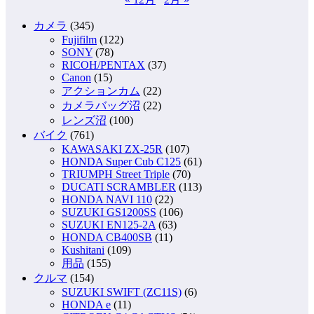
カメラ
(345)
Fujifilm
(122)
SONY
(78)
RICOH/PENTAX
(37)
Canon
(15)
アクションカム
(22)
カメラバッグ沼
(22)
レンズ沼
(100)
バイク
(761)
KAWASAKI ZX-25R
(107)
HONDA Super Cub C125
(61)
TRIUMPH Street Triple
(70)
DUCATI SCRAMBLER
(113)
HONDA NAVI 110
(22)
SUZUKI GS1200SS
(106)
SUZUKI EN125-2A
(63)
HONDA CB400SB
(11)
Kushitani
(109)
用品
(155)
クルマ
(154)
SUZUKI SWIFT (ZC11S)
(6)
HONDA e
(11)