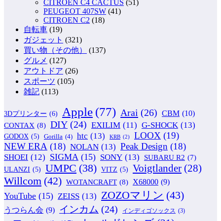
CITROEN C4 CACTUS
(51)
PEUGEOT 407SW
(41)
CITROEN C2
(18)
自転車
(19)
ガジェット
(321)
買い物（その他）
(137)
グルメ
(127)
アウトドア
(26)
スポーツ
(105)
雑記
(113)
Apple
(77)
Arai
(26)
CBM
(10)
3Dプリンター
(6)
DIY
(24)
G-SHOCK
(13)
EXILIM
(11)
CONTAX
(8)
LOOX
(19)
htc
(13)
GODOX
(5)
Gorilla
(4)
KRB
(2)
NEW ERA
(18)
Peak Design
(18)
NOLAN
(13)
SIGMA
(15)
SONY
(13)
SHOEI
(12)
SUBARU R2
(7)
UMPC
(38)
Voigtlander
(28)
ULANZI
(5)
VITZ
(5)
Willcom
(42)
WOTANCRAFT
(8)
X68000
(9)
ZOZOマリン
(43)
YouTube
(15)
ZEISS
(13)
インカム
(24)
うつらん会
(9)
インディゴソックス
(3)