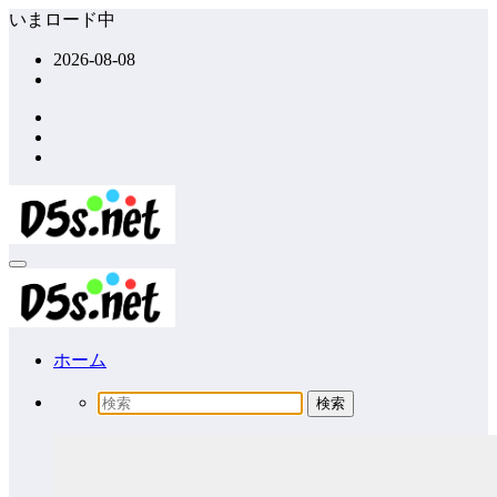
コ
いまロード中
ン
2026-08-08
テ
ン
ツ
へ
ス
キ
ッ
プ
ホーム