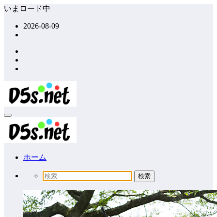
コ
いまロード中
ン
2026-08-09
テ
ン
ツ
へ
ス
キ
ッ
プ
ホーム