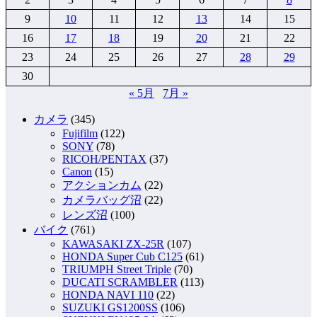
9
10
11
12
13
14
15
16
17
18
19
20
21
22
23
24
25
26
27
28
29
30
« 5月
7月 »
カメラ
(345)
Fujifilm
(122)
SONY
(78)
RICOH/PENTAX
(37)
Canon
(15)
アクションカム
(22)
カメラバッグ沼
(22)
レンズ沼
(100)
バイク
(761)
KAWASAKI ZX-25R
(107)
HONDA Super Cub C125
(61)
TRIUMPH Street Triple
(70)
DUCATI SCRAMBLER
(113)
HONDA NAVI 110
(22)
SUZUKI GS1200SS
(106)