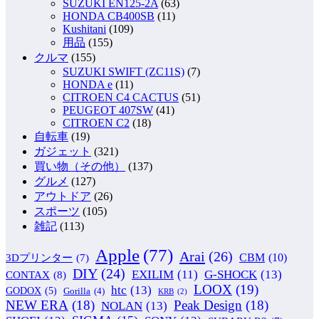
SUZUKI EN125-2A
(63)
HONDA CB400SB
(11)
Kushitani
(109)
用品
(155)
クルマ
(155)
SUZUKI SWIFT (ZC11S)
(7)
HONDA e
(11)
CITROEN C4 CACTUS
(51)
PEUGEOT 407SW
(41)
CITROEN C2
(18)
自転車
(19)
ガジェット
(321)
買い物（その他）
(137)
グルメ
(127)
アウトドア
(26)
スポーツ
(105)
雑記
(113)
Apple
(77)
Arai
(26)
CBM
(10)
3Dプリンター
(7)
DIY
(24)
G-SHOCK
(13)
EXILIM
(11)
CONTAX
(8)
LOOX
(19)
htc
(13)
GODOX
(5)
Gorilla
(4)
KRB
(2)
NEW ERA
(18)
Peak Design
(18)
NOLAN
(13)