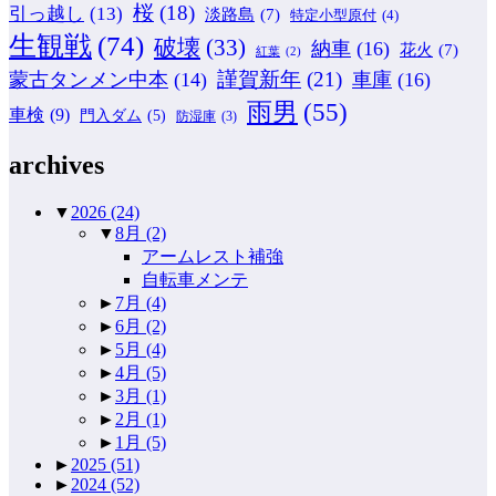
桜
(18)
引っ越し
(13)
淡路島
(7)
特定小型原付
(4)
生観戦
(74)
破壊
(33)
納車
(16)
花火
(7)
紅葉
(2)
謹賀新年
(21)
蒙古タンメン中本
(14)
車庫
(16)
雨男
(55)
車検
(9)
門入ダム
(5)
防湿庫
(3)
archives
▼
2026
(24)
▼
8月
(2)
アームレスト補強
自転車メンテ
►
7月
(4)
►
6月
(2)
►
5月
(4)
►
4月
(5)
►
3月
(1)
►
2月
(1)
►
1月
(5)
►
2025
(51)
►
2024
(52)