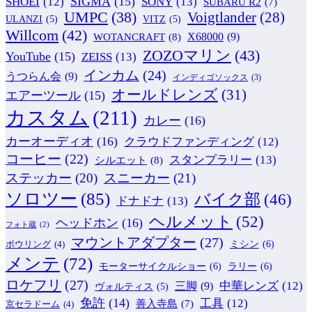
SIGMA
(15)
SONY
(13)
SHOEI
(12)
SUBARU R2
(7)
UMPC
(38)
Voigtlander
(28)
ULANZI
(5)
VITZ
(5)
Willcom
(42)
WOTANCRAFT
(8)
X68000
(9)
ZOZOマリン
(43)
YouTube
(15)
ZEISS
(13)
インカム
(24)
うつらん会
(9)
インディゴソックス
(3)
オールドレンズ
(31)
エアーツール
(15)
カスタム
(211)
カレー
(16)
カーオーディオ
(16)
クラウドファンディング
(12)
コーヒー
(22)
スタンプラリー
(13)
シルエット
(8)
ステッカー
(20)
スニーカー
(21)
ソロツー
(85)
バイク部
(46)
ドナドナ
(13)
ヘルメット
(52)
ヘッドホン
(16)
フォト蔵
(2)
マウントアダプター
(27)
ミシン
(6)
ボウリング
(4)
メンテ
(72)
モーターサイクルショー
(6)
ラリー
(6)
ロケフリ
(27)
中華レンズ
(12)
三脚
(9)
ヴォルティス
(5)
免許
(14)
工具
(12)
善入寺島
(7)
京セラドーム
(4)