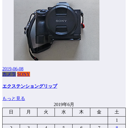
2019-06-08
カメラ
SONY
エクステンショングリップ
もっと見る
2019年6月
日
月
火
水
木
金
土
1
2
3
4
5
6
7
8