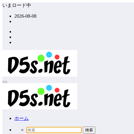
コ
いまロード中
ン
2026-08-08
テ
ン
ツ
へ
ス
キ
ッ
プ
ホーム