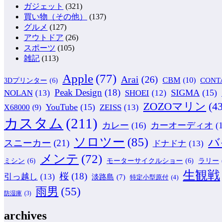
ガジェット
(321)
買い物（その他）
(137)
グルメ
(127)
アウトドア
(26)
スポーツ
(105)
雑記
(113)
Apple
(77)
Arai
(26)
CBM
(10)
CONT
3Dプリンター
(6)
Peak Design
(18)
NOLAN
(13)
SIGMA
(15)
SHOEI
(12)
ZOZOマリン
(43
YouTube
(15)
ZEISS
(13)
X68000
(9)
カスタム
(211)
カレー
(16)
カーオーディオ
(
ソロツー
(85)
バ
スニーカー
(21)
ドナドナ
(13)
メンテ
(72)
ミシン
(6)
モーターサイクルショー
(6)
ラリー
生観戦
桜
(18)
引っ越し
(13)
淡路島
(7)
特定小型原付
(4)
雨男
(55)
防湿庫
(3)
archives