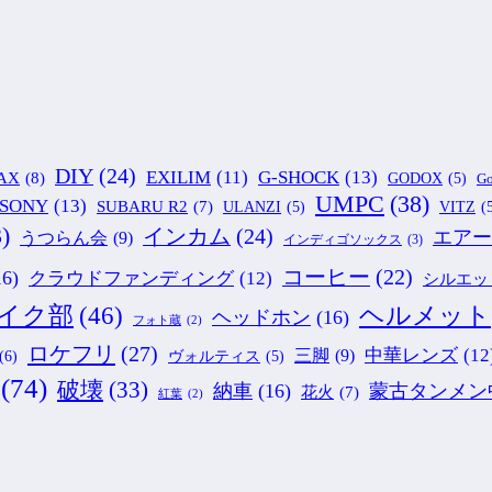
DIY
(24)
G-SHOCK
(13)
EXILIM
(11)
AX
(8)
GODOX
(5)
Go
UMPC
(38)
SONY
(13)
SUBARU R2
(7)
ULANZI
(5)
VITZ
(
)
インカム
(24)
エアー
うつらん会
(9)
インディゴソックス
(3)
コーヒー
(22)
16)
クラウドファンディング
(12)
シルエッ
ヘルメット
イク部
(46)
ヘッドホン
(16)
フォト蔵
(2)
ロケフリ
(27)
中華レンズ
(12
三脚
(9)
(6)
ヴォルティス
(5)
(74)
破壊
(33)
納車
(16)
蒙古タンメン
花火
(7)
紅葉
(2)