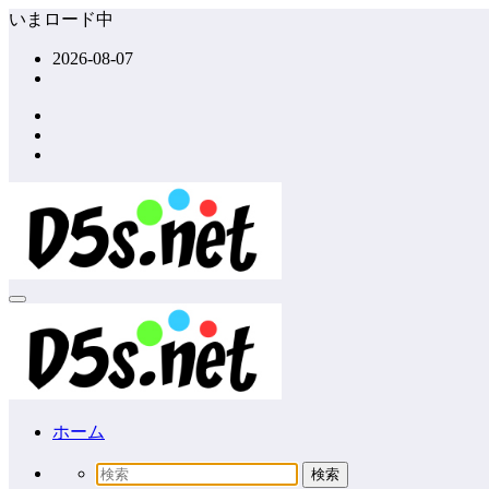
コ
いまロード中
ン
2026-08-07
テ
ン
ツ
へ
ス
キ
ッ
プ
ホーム