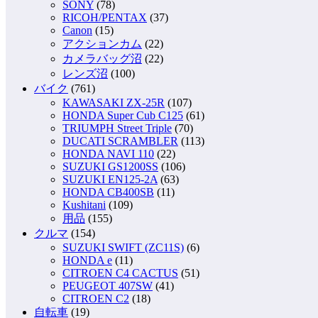
SONY
(78)
RICOH/PENTAX
(37)
Canon
(15)
アクションカム
(22)
カメラバッグ沼
(22)
レンズ沼
(100)
バイク
(761)
KAWASAKI ZX-25R
(107)
HONDA Super Cub C125
(61)
TRIUMPH Street Triple
(70)
DUCATI SCRAMBLER
(113)
HONDA NAVI 110
(22)
SUZUKI GS1200SS
(106)
SUZUKI EN125-2A
(63)
HONDA CB400SB
(11)
Kushitani
(109)
用品
(155)
クルマ
(154)
SUZUKI SWIFT (ZC11S)
(6)
HONDA e
(11)
CITROEN C4 CACTUS
(51)
PEUGEOT 407SW
(41)
CITROEN C2
(18)
自転車
(19)