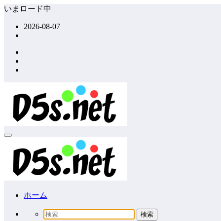
コ
いまロード中
ン
2026-08-07
テ
ン
ツ
へ
ス
キ
ッ
プ
ホーム