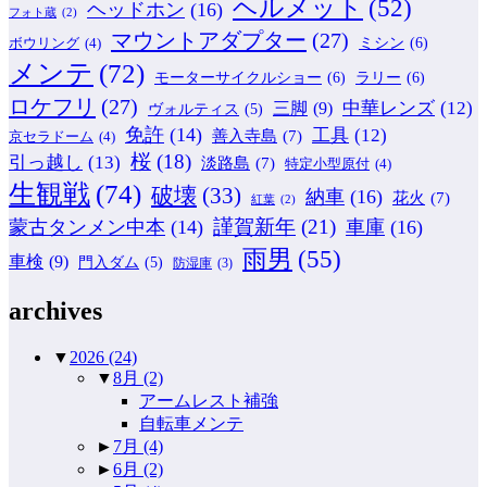
ヘルメット
(52)
ヘッドホン
(16)
フォト蔵
(2)
マウントアダプター
(27)
ミシン
(6)
ボウリング
(4)
メンテ
(72)
モーターサイクルショー
(6)
ラリー
(6)
ロケフリ
(27)
中華レンズ
(12)
三脚
(9)
ヴォルティス
(5)
免許
(14)
工具
(12)
善入寺島
(7)
京セラドーム
(4)
桜
(18)
引っ越し
(13)
淡路島
(7)
特定小型原付
(4)
生観戦
(74)
破壊
(33)
納車
(16)
花火
(7)
紅葉
(2)
謹賀新年
(21)
蒙古タンメン中本
(14)
車庫
(16)
雨男
(55)
車検
(9)
門入ダム
(5)
防湿庫
(3)
archives
▼
2026
(24)
▼
8月
(2)
アームレスト補強
自転車メンテ
►
7月
(4)
►
6月
(2)