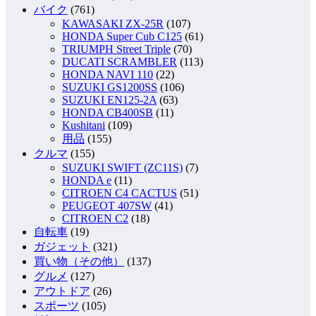
バイク
(761)
KAWASAKI ZX-25R
(107)
HONDA Super Cub C125
(61)
TRIUMPH Street Triple
(70)
DUCATI SCRAMBLER
(113)
HONDA NAVI 110
(22)
SUZUKI GS1200SS
(106)
SUZUKI EN125-2A
(63)
HONDA CB400SB
(11)
Kushitani
(109)
用品
(155)
クルマ
(155)
SUZUKI SWIFT (ZC11S)
(7)
HONDA e
(11)
CITROEN C4 CACTUS
(51)
PEUGEOT 407SW
(41)
CITROEN C2
(18)
自転車
(19)
ガジェット
(321)
買い物（その他）
(137)
グルメ
(127)
アウトドア
(26)
スポーツ
(105)