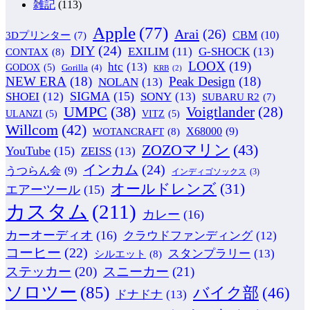
雑記
(113)
Apple
(77)
Arai
(26)
CBM
(10)
3Dプリンター
(7)
DIY
(24)
G-SHOCK
(13)
EXILIM
(11)
CONTAX
(8)
LOOX
(19)
htc
(13)
GODOX
(5)
Gorilla
(4)
KRB
(2)
NEW ERA
(18)
Peak Design
(18)
NOLAN
(13)
SIGMA
(15)
SONY
(13)
SHOEI
(12)
SUBARU R2
(7)
UMPC
(38)
Voigtlander
(28)
ULANZI
(5)
VITZ
(5)
Willcom
(42)
WOTANCRAFT
(8)
X68000
(9)
ZOZOマリン
(43)
YouTube
(15)
ZEISS
(13)
インカム
(24)
うつらん会
(9)
インディゴソックス
(3)
オールドレンズ
(31)
エアーツール
(15)
カスタム
(211)
カレー
(16)
カーオーディオ
(16)
クラウドファンディング
(12)
コーヒー
(22)
スタンプラリー
(13)
シルエット
(8)
ステッカー
(20)
スニーカー
(21)
ソロツー
(85)
バイク部
(46)
ドナドナ
(13)