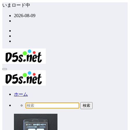
コ
いまロード中
ン
2026-08-09
テ
ン
ツ
へ
ス
キ
ッ
プ
ホーム