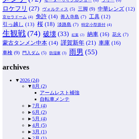
ロケフリ
(27)
中華レンズ
(12)
三脚
(9)
ヴォルティス
(5)
免許
(14)
工具
(12)
善入寺島
(7)
京セラドーム
(4)
桜
(18)
引っ越し
(13)
淡路島
(7)
特定小型原付
(4)
生観戦
(74)
破壊
(33)
納車
(16)
花火
(7)
紅葉
(2)
謹賀新年
(21)
蒙古タンメン中本
(14)
車庫
(16)
雨男
(55)
車検
(9)
門入ダム
(5)
防湿庫
(3)
archives
▼
2026
(24)
▼
8月
(2)
アームレスト補強
自転車メンテ
►
7月
(4)
►
6月
(2)
►
5月
(4)
►
4月
(5)
►
3月
(1)
►
2月
(1)