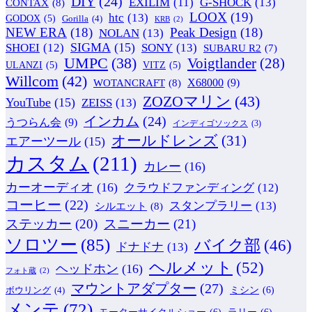
DIY
(24)
G-SHOCK
(13)
EXILIM
(11)
CONTAX
(8)
LOOX
(19)
htc
(13)
GODOX
(5)
Gorilla
(4)
KRB
(2)
NEW ERA
(18)
Peak Design
(18)
NOLAN
(13)
SIGMA
(15)
SONY
(13)
SHOEI
(12)
SUBARU R2
(7)
UMPC
(38)
Voigtlander
(28)
ULANZI
(5)
VITZ
(5)
Willcom
(42)
WOTANCRAFT
(8)
X68000
(9)
ZOZOマリン
(43)
YouTube
(15)
ZEISS
(13)
インカム
(24)
うつらん会
(9)
インディゴソックス
(3)
オールドレンズ
(31)
エアーツール
(15)
カスタム
(211)
カレー
(16)
カーオーディオ
(16)
クラウドファンディング
(12)
コーヒー
(22)
スタンプラリー
(13)
シルエット
(8)
ステッカー
(20)
スニーカー
(21)
ソロツー
(85)
バイク部
(46)
ドナドナ
(13)
ヘルメット
(52)
ヘッドホン
(16)
フォト蔵
(2)
マウントアダプター
(27)
ミシン
(6)
ボウリング
(4)
メンテ
(72)
モーターサイクルショー
(6)
ラリー
(6)