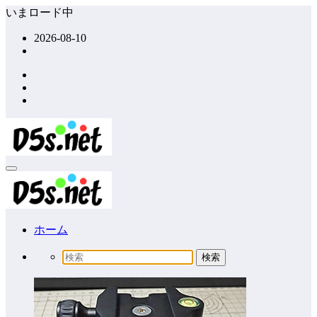
コ
いまロード中
ン
2026-08-10
テ
ン
ツ
へ
ス
キ
ッ
プ
ホーム