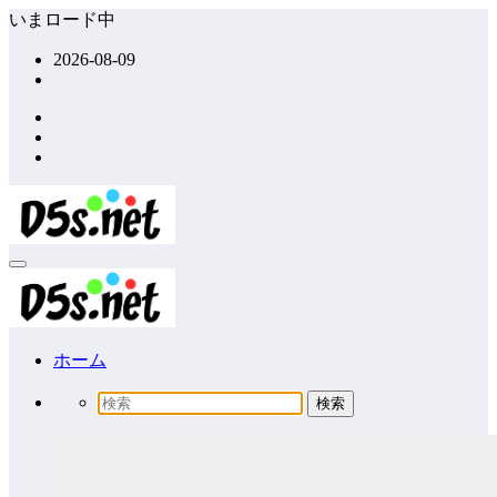
コ
いまロード中
ン
2026-08-09
テ
ン
ツ
へ
ス
キ
ッ
プ
ホーム