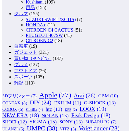
Kushitani
(109)
用品
(155)
クルマ
(155)
SUZUKI SWIFT (ZC11S)
(7)
HONDA e
(11)
CITROEN C4 CACTUS
(51)
PEUGEOT 407SW
(41)
CITROEN C2
(18)
自転車
(19)
ガジェット
(321)
買い物（その他）
(137)
グルメ
(127)
アウトドア
(26)
スポーツ
(105)
雑記
(113)
Apple
(77)
Arai
(26)
CBM
(10)
3Dプリンター
(7)
DIY
(24)
G-SHOCK
(13)
EXILIM
(11)
CONTAX
(8)
LOOX
(19)
htc
(13)
GODOX
(5)
Gorilla
(4)
KRB
(2)
NEW ERA
(18)
Peak Design
(18)
NOLAN
(13)
SIGMA
(15)
SONY
(13)
SHOEI
(12)
SUBARU R2
(7)
UMPC
(38)
Voigtlander
(28)
ULANZI
(5)
VITZ
(5)