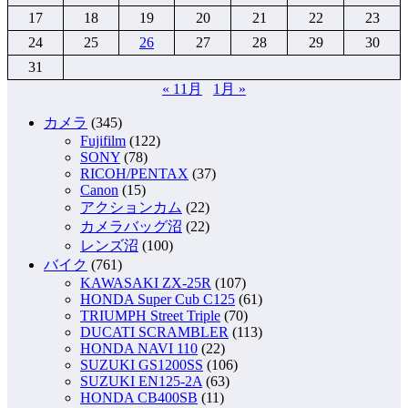
17
18
19
20
21
22
23
24
25
26
27
28
29
30
31
« 11月
1月 »
カメラ
(345)
Fujifilm
(122)
SONY
(78)
RICOH/PENTAX
(37)
Canon
(15)
アクションカム
(22)
カメラバッグ沼
(22)
レンズ沼
(100)
バイク
(761)
KAWASAKI ZX-25R
(107)
HONDA Super Cub C125
(61)
TRIUMPH Street Triple
(70)
DUCATI SCRAMBLER
(113)
HONDA NAVI 110
(22)
SUZUKI GS1200SS
(106)
SUZUKI EN125-2A
(63)
HONDA CB400SB
(11)