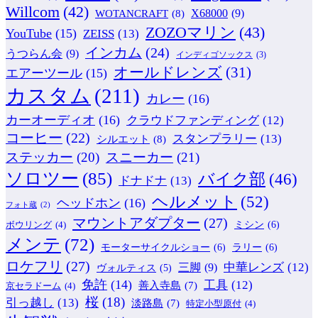
Willcom
(42)
WOTANCRAFT
(8)
X68000
(9)
ZOZOマリン
(43)
YouTube
(15)
ZEISS
(13)
インカム
(24)
うつらん会
(9)
インディゴソックス
(3)
オールドレンズ
(31)
エアーツール
(15)
カスタム
(211)
カレー
(16)
カーオーディオ
(16)
クラウドファンディング
(12)
コーヒー
(22)
スタンプラリー
(13)
シルエット
(8)
ステッカー
(20)
スニーカー
(21)
ソロツー
(85)
バイク部
(46)
ドナドナ
(13)
ヘルメット
(52)
ヘッドホン
(16)
フォト蔵
(2)
マウントアダプター
(27)
ミシン
(6)
ボウリング
(4)
メンテ
(72)
モーターサイクルショー
(6)
ラリー
(6)
ロケフリ
(27)
中華レンズ
(12)
三脚
(9)
ヴォルティス
(5)
免許
(14)
工具
(12)
善入寺島
(7)
京セラドーム
(4)
桜
(18)
引っ越し
(13)
淡路島
(7)
特定小型原付
(4)