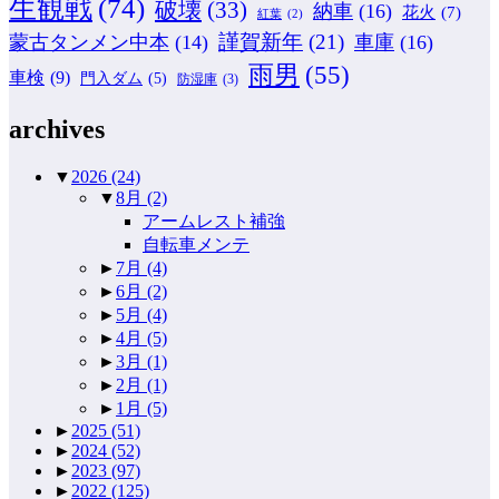
生観戦
(74)
破壊
(33)
納車
(16)
花火
(7)
紅葉
(2)
謹賀新年
(21)
蒙古タンメン中本
(14)
車庫
(16)
雨男
(55)
車検
(9)
門入ダム
(5)
防湿庫
(3)
archives
▼
2026
(24)
▼
8月
(2)
アームレスト補強
自転車メンテ
►
7月
(4)
►
6月
(2)
►
5月
(4)
►
4月
(5)
►
3月
(1)
►
2月
(1)
►
1月
(5)
►
2025
(51)
►
2024
(52)
►
2023
(97)
►
2022
(125)